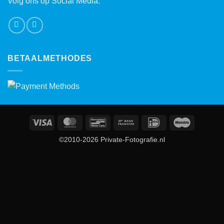
Volg ons op Social Media:
BETAALMETHODES
Visa
MasterCard
Bancontact
Bank
IDeal
Maestro
Transfer
©2010-2026 Private-Fotografie.nl