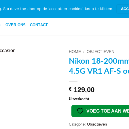
ID & RETOURNEREN
BETAALMETHODEN
PRIVACYBELEID PRIVATE 
. Sta deze toe door op de 'accepteer cookies'-knop te klikken.
ACC
OVER ONS
CONTACT
HOME
/
OBJECTIEVEN
Nikon 18-200mm 
VOEG TOE
4.5G VR1 AF-S o
AAN
WENSENLIJST
129,00
€
Uitverkocht
VOEG TOE AAN W
Categorie:
Objectieven