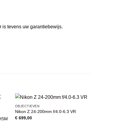
r is tevens uw garantiebewijs.
OBJECTIEVEN
AANBIEDING
Nikon Z 24-200mm f/4.0-6.3 VR
VOEG TOE
AAN
€
699,00
 HSM
WENSENLIJST