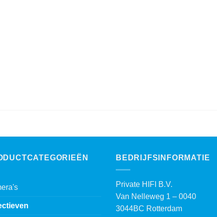
was:
is:
was:
is:
€ 8.290,00.
€ 7.999,00.
€ 325,00.
€ 275,00.
ODUCTCATEGORIEËN
BEDRIJFSINFORMATIE
Private HIFI B.V.
era's
Van Nelleweg 1 – 0040
ectieven
3044BC Rotterdam