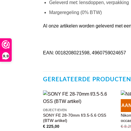
Geleverd met: lensdoppen, verpakking
Margeregeling (0% BTW)
Al onze artikelen worden geleverd met een 
EAN: 0018208021598, 4960759024657
9,9
GERELATEERDE PRODUCTEN
AAN
VOEG TOE
OBJECTIEVEN
OBJE
AAN
SONY FE 28-70mm f/3.5-5.6 OSS
Niko
WENSENLIJST
(BTW artikel)
occa
€
225,00
€
8.2