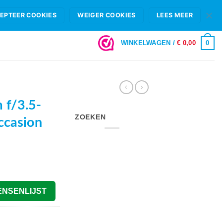
HIFI B.V.
FAQ
OPENINGSTIJDEN & SHOWROOM ROTTERDAM
EPTEER COOKIES
WEIGER COOKIES
LEES MEER
LOGIN
0
WINKELWAGEN /
€
0,00
f/3.5-
ZOEKEN
ccasion
ENSENLIJST