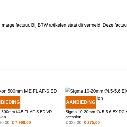
marge factuur. Bij BTW artikelen staat dit vermeld. Deze factuu
BIEDING
AANBIEDING
VOEG TOE
VOEG TOE
CTIEVEN
OBJECTIEVEN
AAN
AAN
n 500mm f/4E FL AF-S ED VR
Sigma 10-20mm f/4.5-5.6 EX DC
WENSENLIJST
WENSENLIJST
sion
occasion
Oorspronkelijke
Huidige
Oorspronkelijke
Huidige
90,00
€
7.999,00
€
325,00
€
275,00
prijs
prijs
prijs
prijs