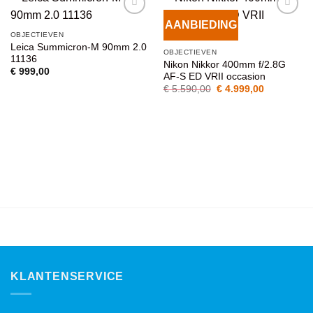
AANBIEDING
VOEG TOE
VOEG TOE
OBJECTIEVEN
AAN
AAN
Leica Summicron-M 90mm 2.0
WENSENLIJST
WENSENLIJST
OBJECTIEVEN
11136
Nikon Nikkor 400mm f/2.8G
€
999,00
AF-S ED VRII occasion
Oorspronkelijke
Huidige
€
5.590,00
€
4.999,00
prijs
prijs
was:
is:
€ 5.590,00.
€ 4.999,00
KLANTENSERVICE