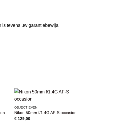
r is tevens uw garantiebewijs.
VOEG TOE
OBJECTIEVEN
AAN
ion
Nikon 50mm f/1.4G AF-S occasion
WENSENLIJST
€
129,00