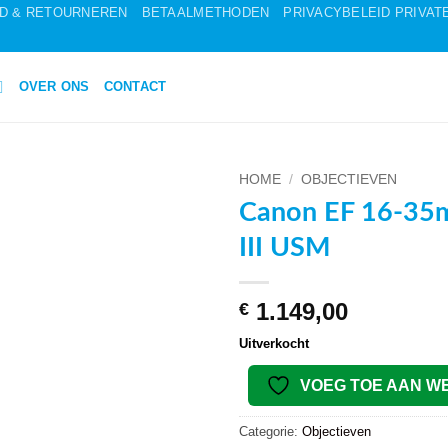
ID & RETOURNEREN
BETAALMETHODEN
PRIVACYBELEID PRIVATE 
OVER ONS
CONTACT
HOME
/
OBJECTIEVEN
Canon EF 16-35
VOEG TOE
III USM
AAN
WENSENLIJST
1.149,00
€
Uitverkocht
VOEG TOE AAN W
Categorie:
Objectieven