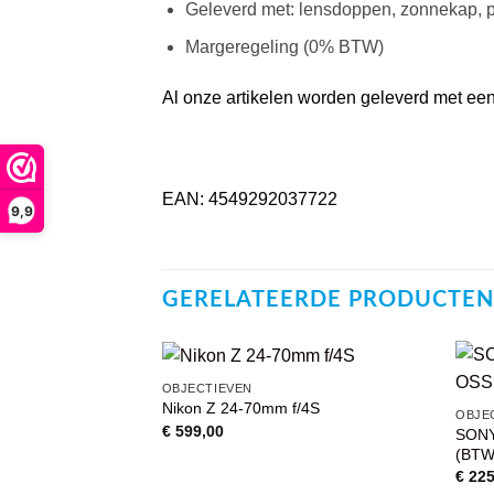
Geleverd met: lensdoppen, zonnekap, 
Margeregeling (0% BTW)
Al onze artikelen worden geleverd met een 
EAN: 4549292037722
9,9
GERELATEERDE PRODUCTEN
OBJECTIEVEN
Nikon Z 24-70mm f/4S
VOEG TOE
OBJE
AAN
€
599,00
SONY
WENSENLIJST
(BTW 
€
225