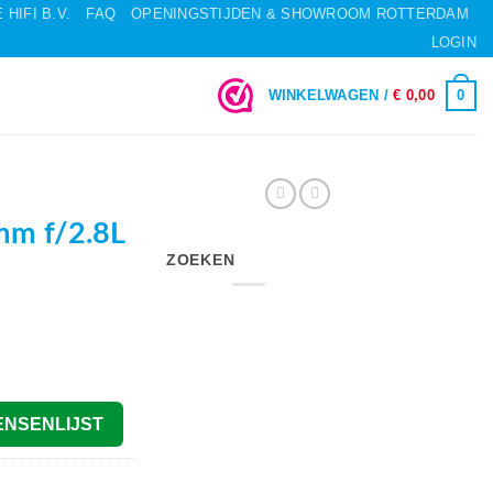
HIFI B.V.
FAQ
OPENINGSTIJDEN & SHOWROOM ROTTERDAM
LOGIN
0
WINKELWAGEN /
€
0,00
mm f/2.8L
ZOEKEN
ENSENLIJST