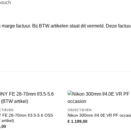
pouch
marge factuur. Bij BTW artikelen staat dit vermeld. Deze factuu
VOEG TOE
VOEG TOE
CTIEVEN
OBJECTIEVEN
AAN
AAN
 FE 28-70mm f/3.5-5.6 OSS
Nikon 300mm f/4.0E VR PF occas
WENSENLIJST
WENSENLIJST
artikel)
€
1.199,00
,00