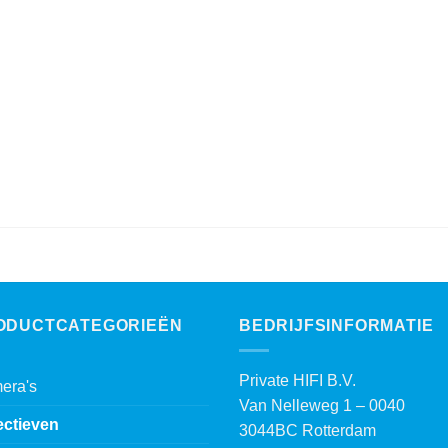
ODUCTCATEGORIEËN
BEDRIJFSINFORMATIE
Private HIFI B.V.
era's
Van Nelleweg 1 – 0040
ectieven
3044BC Rotterdam