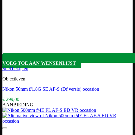
VOEG TOE AAN WENSENLIJST
Snel bekijken
Objectieven
Nikon 50mm f/1.8G SE AF-S (Df versie) occasion
€
299,00
AANBIEDING