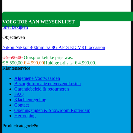
VOEG TOE AAN WENSENLIJST
Snel bekijken
Objectieven
Nikon Nikkor 400mm f/2.8G AF-S ED VRII occasion
€
5.590,00
Oorspronkelijke prijs was:
€ 5.590,00.
€
4.999,00
Huidige prijs is: € 4.999,00.
Klantenservice
Algemene Voorwaarden
Bezorginformatie en verzendkosten
Garantiebeleid & retourneren
FAQ
Klachtenregeling
Contact
Openingstijden & Showroom Rotterdam
Herroeping
Productcategorieën