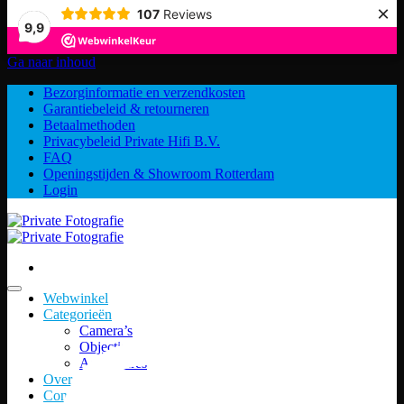
×
107
Reviews
9,9
Ga naar inhoud
Bezorginformatie en verzendkosten
Garantiebeleid & retourneren
Betaalmethoden
Privacybeleid Private Hifi B.V.
FAQ
Openingstijden & Showroom Rotterdam
Login
Webwinkel
Categorieën
Camera’s
Objectieven
Accessoires
Over ons
Contact