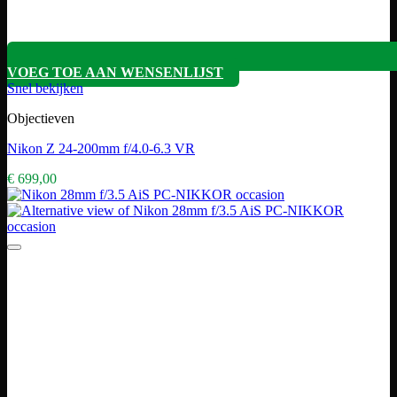
VOEG TOE AAN WENSENLIJST
Snel bekijken
Objectieven
Nikon Z 24-200mm f/4.0-6.3 VR
€
699,00