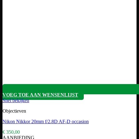
VOEG TOE AAN WENSENLIJST
Snel bekijken
Objectieven
Nikon Nikkor 20mm f/2.8D AF-D occasion
€
350,00
AANBIEDING