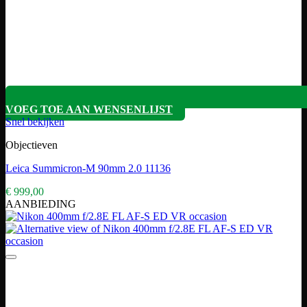
VOEG TOE AAN WENSENLIJST
Snel bekijken
Objectieven
Leica Summicron-M 90mm 2.0 11136
€
999,00
AANBIEDING