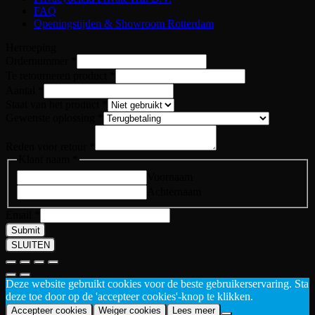
FAQ
Openingstijden & Showroom Rotterdam
Herroeping
Ordernummer
*
Te retourneren product
*
Aantal
*
Staat van het product
*
retour
Gewenste oplossing
*
product
het
Reden voor retour
*
Klant naam
*
Voornaam
Achternaam
Email
*
Submit
SLUITEN
Deze website gebruikt cookies voor de beste gebruikerservaring. Sta
deze toe door op de 'accepteer cookies'-knop te klikken.
Accepteer cookies
Weiger cookies
Lees meer