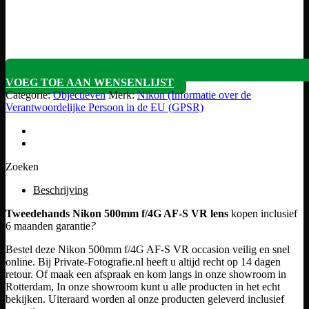
VOEG TOE AAN WENSENLIJST
Categorie:
Objectieven
Merk:
Nikon (Informatie over de
Verantwoordelijke Persoon in de EU (GPSR)
Zoeken
Beschrijving
Tweedehands Nikon 500mm f/4G AF-S VR lens
kopen inclusief
6 maanden garantie
?
Bestel deze Nikon 500mm f/4G AF-S VR occasion veilig en snel
online. Bij Private-Fotografie.nl heeft u altijd recht op 14 dagen
retour. Of maak een afspraak en kom langs in onze showroom in
Rotterdam, In onze showroom kunt u alle producten in het echt
bekijken. Uiteraard worden al onze producten geleverd inclusief