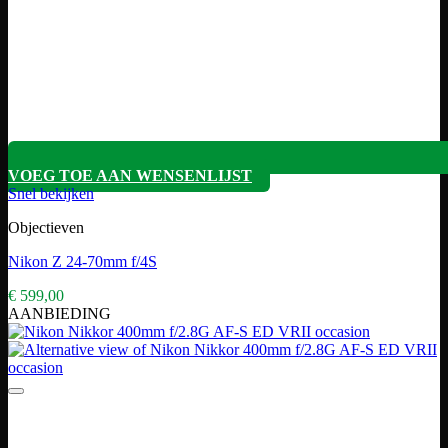
VOEG TOE AAN WENSENLIJST
Snel bekijken
Objectieven
Nikon Z 24-70mm f/4S
€
599,00
AANBIEDING