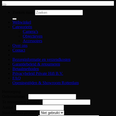
Zoeken naar:
Webwinkel
Categorieën
Camera’s
Objectieven
Accessoires
Over ons
Contact
Bezorginformatie en verzendkosten
Garantiebeleid & retourneren
Betaalmethoden
Privacybeleid Private Hifi B.V.
FAQ
Openingstijden & Showroom Rotterdam
Herroeping
Ordernummer
*
Te retourneren product
*
Aantal
*
Staat van het product
*