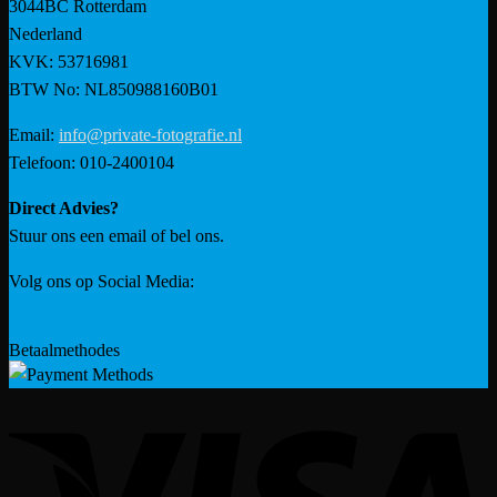
3044BC Rotterdam
Nederland
KVK: 53716981
BTW No: NL850988160B01
Email:
info@private-fotografie.nl
Telefoon: 010-2400104
Direct Advies?
Stuur ons een email of bel ons.
Volg ons op Social Media:
Betaalmethodes