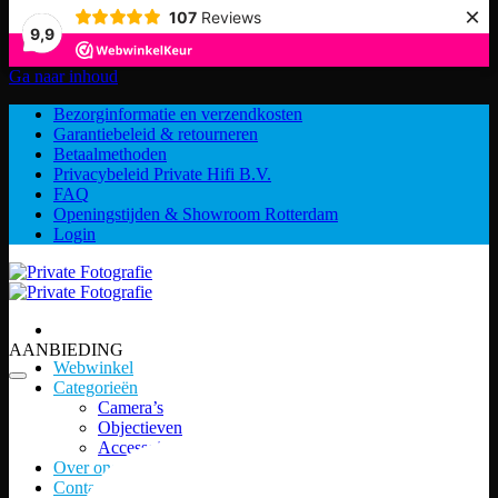
×
107
Reviews
9,9
Ga naar inhoud
Bezorginformatie en verzendkosten
Garantiebeleid & retourneren
Betaalmethoden
Privacybeleid Private Hifi B.V.
FAQ
Openingstijden & Showroom Rotterdam
Login
AANBIEDING
Webwinkel
Categorieën
Camera’s
Objectieven
Accessoires
Over ons
Contact