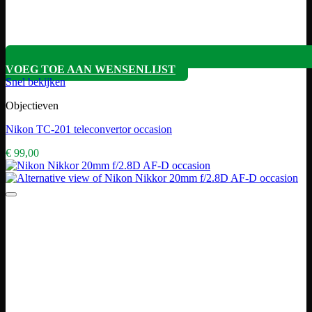
VOEG TOE AAN WENSENLIJST
Snel bekijken
Objectieven
Nikon TC-201 teleconvertor occasion
€
99,00