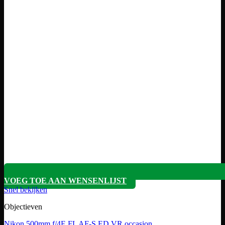
VOEG TOE AAN WENSENLIJST
Snel bekijken
Objectieven
Nikon 500mm f/4E FL AF-S ED VR occasion