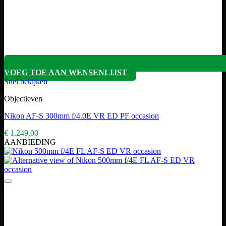
VOEG TOE AAN WENSENLIJST
Snel bekijken
Objectieven
Nikon AF-S 300mm f/4.0E VR ED PF occasion
€
1.249,00
AANBIEDING