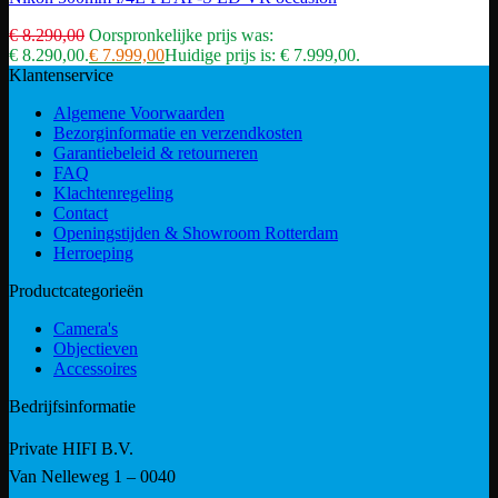
€
8.290,00
Oorspronkelijke prijs was:
€ 8.290,00.
€
7.999,00
Huidige prijs is: € 7.999,00.
Klantenservice
Algemene Voorwaarden
Bezorginformatie en verzendkosten
Garantiebeleid & retourneren
FAQ
Klachtenregeling
Contact
Openingstijden & Showroom Rotterdam
Herroeping
Productcategorieën
Camera's
Objectieven
Accessoires
Bedrijfsinformatie
Private HIFI B.V.
Van Nelleweg 1 – 0040