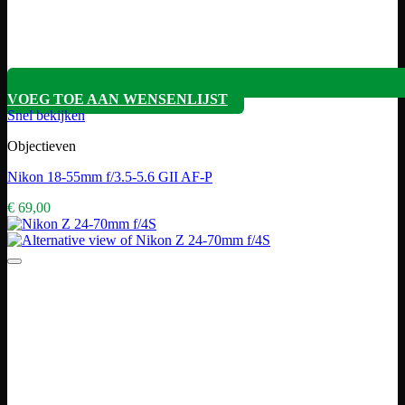
VOEG TOE AAN WENSENLIJST
Snel bekijken
Objectieven
Nikon 18-55mm f/3.5-5.6 GII AF-P
€
69,00