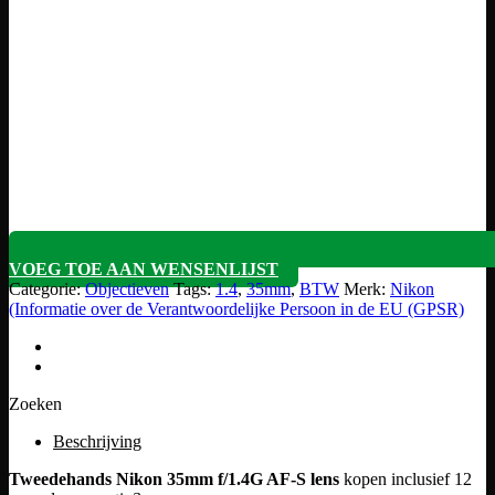
VOEG TOE AAN WENSENLIJST
Categorie:
Objectieven
Tags:
1.4
,
35mm
,
BTW
Merk:
Nikon
(Informatie over de Verantwoordelijke Persoon in de EU (GPSR)
Zoeken
Beschrijving
Tweedehands Nikon 35mm f/1.4G AF-S lens
kopen inclusief 12