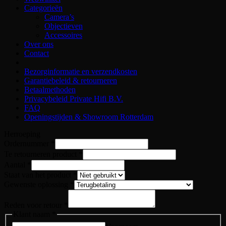
Categorieën
Camera’s
Objectieven
Accessoires
Over ons
Contact
Bezorginformatie en verzendkosten
Garantiebeleid & retourneren
Betaalmethoden
Privacybeleid Private Hifi B.V.
FAQ
Openingstijden & Showroom Rotterdam
Herroeping
Ordernummer
*
Gewenste
Te retourneren product
*
het
Aantal
*
Email
Staat van het product
*
Gewenste oplossing
*
Reden voor retour
*
Klant naam
*