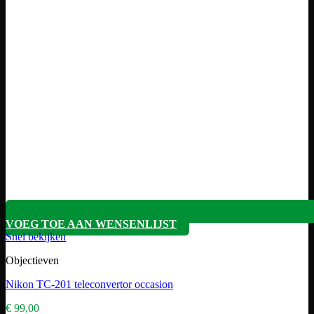
VOEG TOE AAN WENSENLIJST
Snel bekijken
Objectieven
Nikon TC-201 teleconvertor occasion
€
99,00