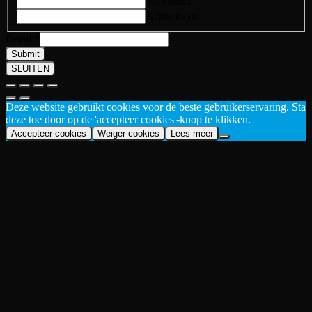
Voornaam
Achternaam
Email
*
Submit
SLUITEN
Deze website gebruikt cookies voor de beste gebruikerservaring. Sta
deze toe door op de 'accepteer cookies'-knop te klikken.
Accepteer cookies
Weiger cookies
Lees meer