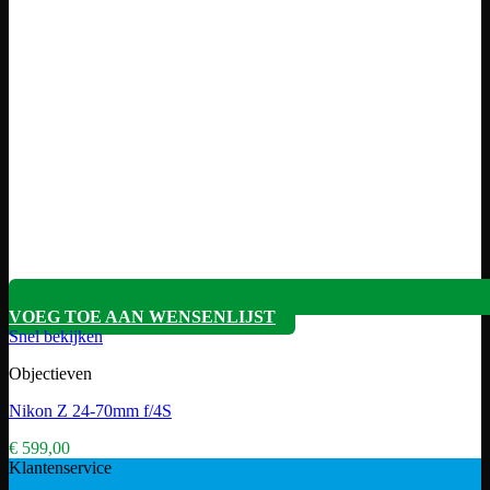
VOEG TOE AAN WENSENLIJST
Snel bekijken
Objectieven
Nikon Z 24-70mm f/4S
€
599,00
Klantenservice