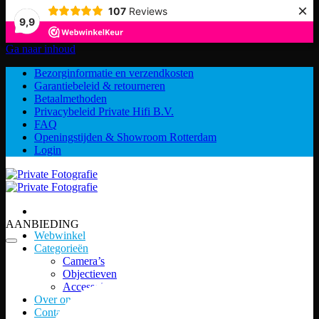
×
107
Reviews
9,9
Ga naar inhoud
Bezorginformatie en verzendkosten
Garantiebeleid & retourneren
Betaalmethoden
Privacybeleid Private Hifi B.V.
FAQ
Openingstijden & Showroom Rotterdam
Login
AANBIEDING
Webwinkel
Categorieën
Camera’s
Objectieven
Accessoires
Over ons
Contact