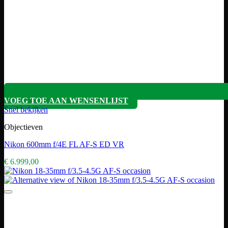
VOEG TOE AAN WENSENLIJST
Snel bekijken
Objectieven
Nikon 600mm f/4E FL AF-S ED VR
€
6.999,00