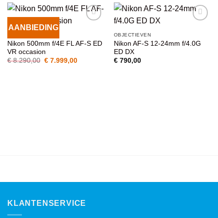
AANBIEDING
VOEG TOE
VOEG TOE
OBJECTIEVEN
OBJECTIEVEN
AAN
AAN
Nikon 500mm f/4E FL AF-S ED
Nikon AF-S 12-24mm f/4.0G
WENSENLIJST
WENSENLIJST
VR occasion
ED DX
Oorspronkelijke
Huidige
€
8.290,00
€
7.999,00
€
790,00
prijs
prijs
was:
is:
€ 8.290,00.
€ 7.999,00.
KLANTENSERVICE