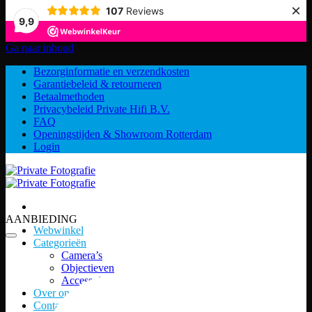
×
107
Reviews
9,9
Ga naar inhoud
Bezorginformatie en verzendkosten
Garantiebeleid & retourneren
Betaalmethoden
Privacybeleid Private Hifi B.V.
FAQ
Openingstijden & Showroom Rotterdam
Login
AANBIEDING
Webwinkel
Categorieën
Camera’s
Objectieven
Accessoires
Over ons
Contact