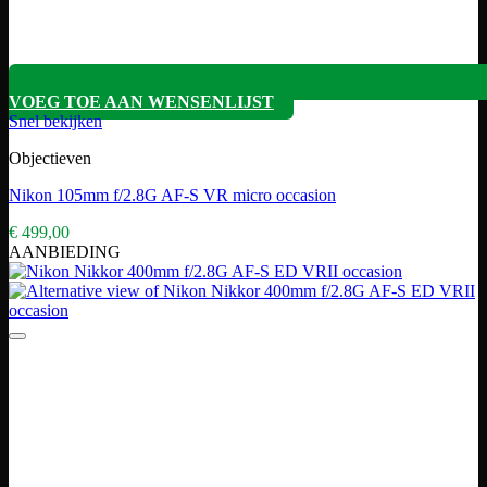
VOEG TOE AAN WENSENLIJST
Snel bekijken
Objectieven
Nikon 105mm f/2.8G AF-S VR micro occasion
€
499,00
AANBIEDING