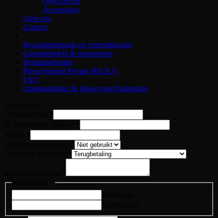
Objectieven
Accessoires
Over ons
Contact
Bezorginformatie en verzendkosten
Garantiebeleid & retourneren
Betaalmethoden
Privacybeleid Private Hifi B.V.
FAQ
Openingstijden & Showroom Rotterdam
Herroeping
Klant
Ordernummer
*
Gewenste
Te retourneren product
*
Ordernummer
Aantal
*
Staat van het product
*
Gewenste oplossing
*
Reden voor retour
*
Klant naam
*
Voornaam
Achternaam