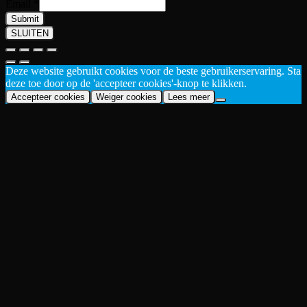
Email
*
Submit
SLUITEN
Deze website gebruikt cookies voor de beste gebruikerservaring. Sta
deze toe door op de 'accepteer cookies'-knop te klikken.
Accepteer cookies
Weiger cookies
Lees meer