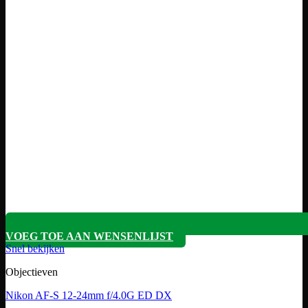
VOEG TOE AAN WENSENLIJST
Snel bekijken
Objectieven
Nikon AF-S 12-24mm f/4.0G ED DX