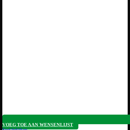
VOEG TOE AAN WENSENLIJST
Snel bekijken