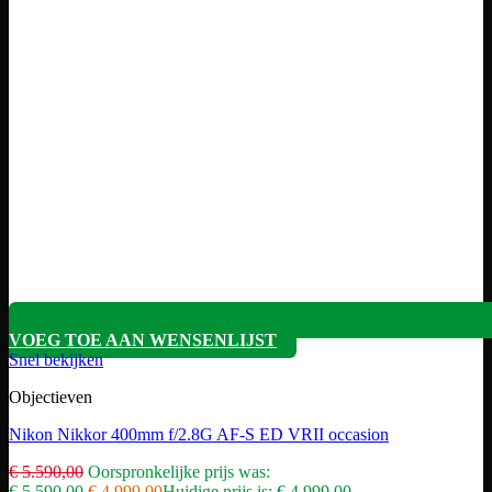
VOEG TOE AAN WENSENLIJST
Snel bekijken
Objectieven
Nikon Nikkor 400mm f/2.8G AF-S ED VRII occasion
€
5.590,00
Oorspronkelijke prijs was:
€ 5.590,00.
€
4.999,00
Huidige prijs is: € 4.999,00.