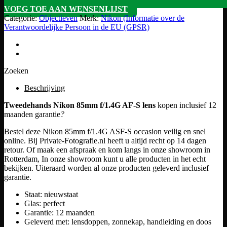
VOEG TOE AAN WENSENLIJST
Categorie:
Objectieven
Merk:
Nikon (Informatie over de
Verantwoordelijke Persoon in de EU (GPSR)
Zoeken
Beschrijving
Tweedehands Nikon 85mm f/1.4G AF-S lens
kopen inclusief 12
maanden garantie
?
Bestel deze Nikon 85mm f/1.4G ASF-S occasion veilig en snel
online. Bij Private-Fotografie.nl heeft u altijd recht op 14 dagen
retour. Of maak een afspraak en kom langs in onze showroom in
Rotterdam, In onze showroom kunt u alle producten in het echt
bekijken. Uiteraard worden al onze producten geleverd inclusief
garantie.
Staat: nieuwstaat
Glas: perfect
Garantie: 12 maanden
Geleverd met: lensdoppen, zonnekap, handleiding en doos