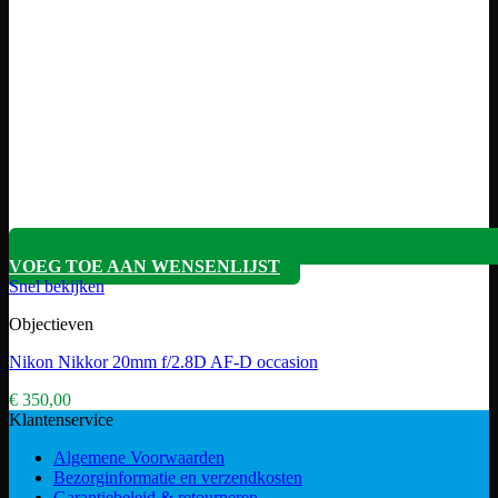
VOEG TOE AAN WENSENLIJST
Snel bekijken
Objectieven
Nikon Nikkor 20mm f/2.8D AF-D occasion
€
350,00
Klantenservice
Algemene Voorwaarden
Bezorginformatie en verzendkosten
Garantiebeleid & retourneren