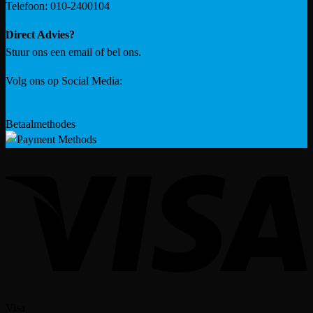
Telefoon: 010-2400104
Direct Advies?
Stuur ons een email of bel ons.
Volg ons op Social Media:
Betaalmethodes
Visa