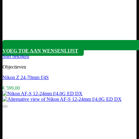
VOEG TOE AAN WENSENLIJST
Snel bekijken
Objectieven
Nikon Z 24-70mm f/4S
€
599,00