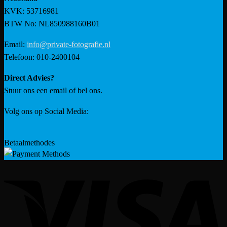
KVK: 53716981
BTW No: NL850988160B01
Email:
info@private-fotografie.nl
Telefoon: 010-2400104
Direct Advies?
Stuur ons een email of bel ons.
Volg ons op Social Media:
Betaalmethodes