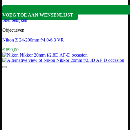
VOEG TOE AAN WENSENLIJST
Snel bekijken
Objectieven
Nikon Z 24-200mm f/4.0-6.3 VR
€
699,00