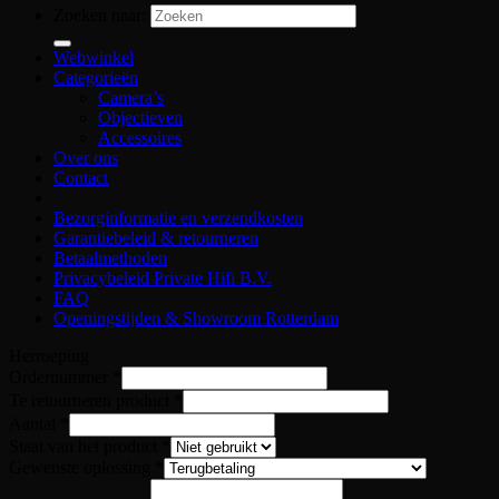
Zoeken naar:
Webwinkel
Categorieën
Camera’s
Objectieven
Accessoires
Over ons
Contact
Bezorginformatie en verzendkosten
Garantiebeleid & retourneren
Betaalmethoden
Privacybeleid Private Hifi B.V.
FAQ
Openingstijden & Showroom Rotterdam
Herroeping
Ordernummer
*
Te retourneren product
*
Aantal
*
Staat van het product
*
Gewenste oplossing
*