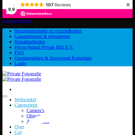
×
107
Reviews
9,9
Ga naar inhoud
Bezorginformatie en verzendkosten
Garantiebeleid & retourneren
Betaalmethoden
Privacybeleid Private Hifi B.V.
FAQ
Openingstijden & Showroom Rotterdam
Login
Webwinkel
Categorieën
Camera’s
Objectieven
Accessoires
Over ons
Contact