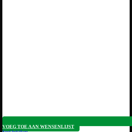
VOEG TOE AAN WENSENLIJST
Snel bekijken