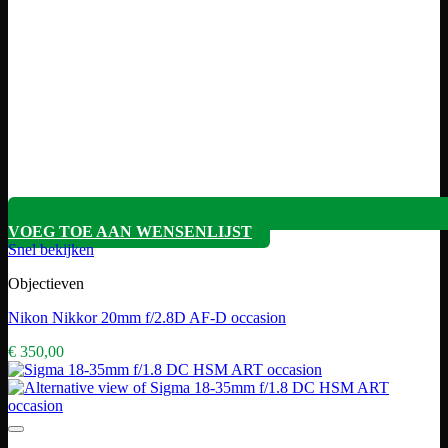
VOEG TOE AAN WENSENLIJST
Snel bekijken
Objectieven
Nikon Nikkor 20mm f/2.8D AF-D occasion
€
350,00