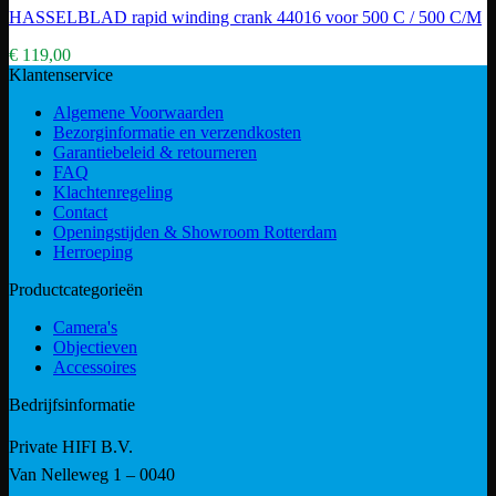
HASSELBLAD rapid winding crank 44016 voor 500 C / 500 C/M
€
119,00
Klantenservice
Algemene Voorwaarden
Bezorginformatie en verzendkosten
Garantiebeleid & retourneren
FAQ
Klachtenregeling
Contact
Openingstijden & Showroom Rotterdam
Herroeping
Productcategorieën
Camera's
Objectieven
Accessoires
Bedrijfsinformatie
Private HIFI B.V.
Van Nelleweg 1 – 0040