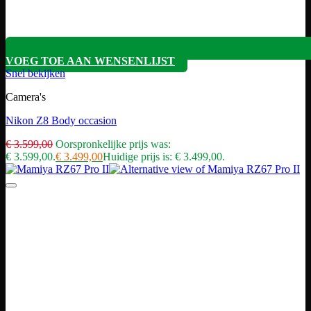
VOEG TOE AAN WENSENLIJST
Snel bekijken
Camera's
Nikon Z8 Body occasion
€
3.599,00
Oorspronkelijke prijs was:
€ 3.599,00.
€
3.499,00
Huidige prijs is: € 3.499,00.