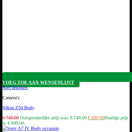
VOEG TOE AAN WENSENLIJST
Snel bekijken
Camera's
Nikon Z50 Body
€
749,00
Oorspronkelijke prijs was: € 749,00.
€
699,00
Huidige prijs
is: € 699,00.