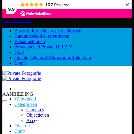
×
107
Reviews
9,9
Ga naar inhoud
Bezorginformatie en verzendkosten
Garantiebeleid & retourneren
Betaalmethoden
Privacybeleid Private Hifi B.V.
FAQ
Openingstijden & Showroom Rotterdam
Login
AANBIEDING
Webwinkel
Categorieën
Camera’s
Objectieven
Accessoires
Over ons
Contact