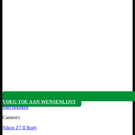
VOEG TOE AAN WENSENLIJST
Snel bekijken
Camera's
Nikon Z7 II Body