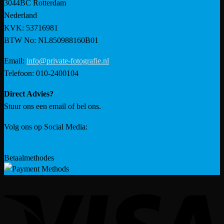
3044BC Rotterdam
Nederland
KVK: 53716981
BTW No: NL850988160B01
Email:
info@private-fotografie.nl
Telefoon: 010-2400104
Direct Advies?
Stuur ons een email of bel ons.
Volg ons op Social Media:
Betaalmethodes