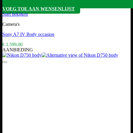
VOEG TOE AAN WENSENLIJST
Snel bekijken
Camera's
Sony A7 IV Body occasion
€
1.599,00
AANBIEDING