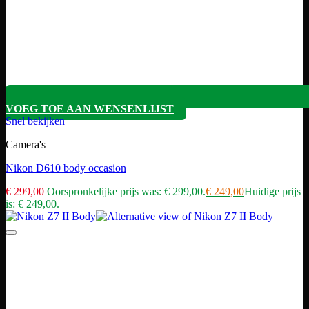
VOEG TOE AAN WENSENLIJST
Snel bekijken
Camera's
Nikon D610 body occasion
€
299,00
Oorspronkelijke prijs was: € 299,00.
€
249,00
Huidige prijs
is: € 249,00.