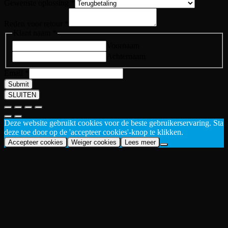
Gewenste oplossing
*
Reden voor retour
*
Klant naam
*
Voornaam
Achternaam
Email
*
Submit
SLUITEN
Deze website gebruikt cookies voor de beste gebruikerservaring. Sta
deze toe door op de 'accepteer cookies'-knop te klikken.
Accepteer cookies
Weiger cookies
Lees meer