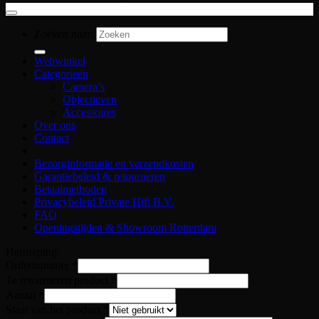
Zoeken naar:
Webwinkel
Categorieën
Camera’s
Objectieven
Accessoires
Over ons
Contact
Bezorginformatie en verzendkosten
Garantiebeleid & retourneren
Betaalmethoden
Privacybeleid Private Hifi B.V.
FAQ
Openingstijden & Showroom Rotterdam
Herroeping
product
Ordernummer
*
Klant
Te retourneren product
*
naam
Aantal
*
Staat van het product
*