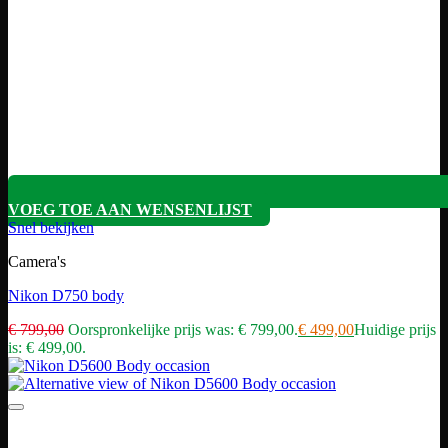
VOEG TOE AAN WENSENLIJST
Snel bekijken
Camera's
Nikon D750 body
€
799,00
Oorspronkelijke prijs was: € 799,00.
€
499,00
Huidige prijs
is: € 499,00.