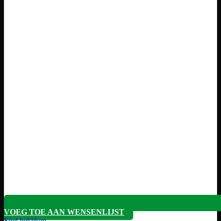
VOEG TOE AAN WENSENLIJST
Snel bekijken