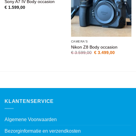
Sony A7 IV Body occasion
WENSENLIJST
WENSENLIJST
€
1.599,00
CAMERA'S
Nikon Z8 Body occasion
Oorspronkelijke
Huidige
€
3.599,00
€
3.499,00
prijs
prijs
was:
is:
€ 3.599,00.
€ 3.499,00
KLANTENSERVICE
Algemene Voorwaarden
Bezorginformatie en verzendkosten