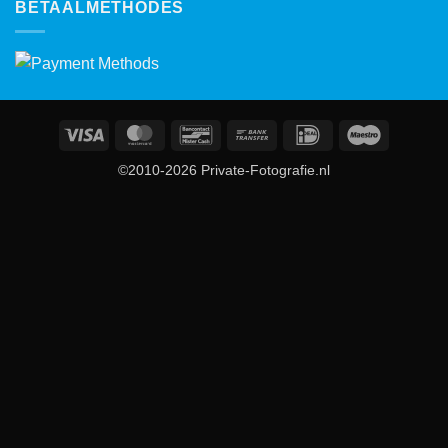
BETAALMETHODES
Visa
MasterCard
Bancontact
Bank
IDeal
Maestro
Transfer
©2010-2026 Private-Fotografie.nl