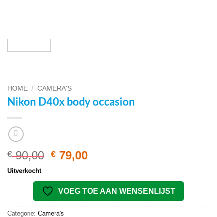
HOME
/
CAMERA'S
Nikon D40x body occasion
Oorspronkelijke
Huidige
90,00
79,00
€
€
prijs
prijs
Uitverkocht
was:
is:
€ 90,00.
€ 79,00.
VOEG TOE AAN WENSENLIJST
Categorie:
Camera's