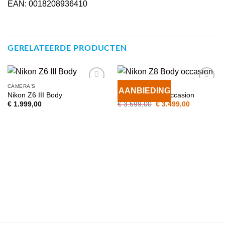
EAN: 0018208936410
GERELATEERDE PRODUCTEN
CAMERA'S
CAMERA'S
AANBIEDING
VOEG TOE
VOEG TOE
Nikon Z6 III Body
Nikon Z8 Body occasion
AAN
AAN
Oorspronkelijke
Huidige
€
1.999,00
€
3.599,00
€
3.499,00
WENSENLIJST
WENSENLIJST
prijs
prijs
was:
is:
€ 3.599,00.
€ 3.499,00