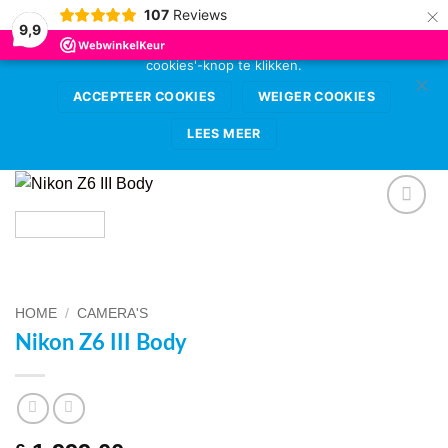
×
107
Reviews
Deze website gebruikt cookies voor de beste
9,9
gebruikerservaring. Sta deze toe door op de 'accepteer
cookies'-knop te klikken.
Ga
0
naar
ACCEPTEER COOKIES
WEIGER COOKIES
inhoud
LEES MEER
VOEG TOE
AAN
WENSENLIJST
HOME
/
CAMERA'S
Nikon Z6 III Body