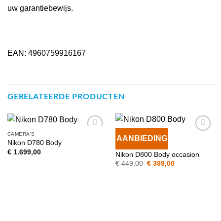
uw garantiebewijs.
EAN: 4960759916167
GERELATEERDE PRODUCTEN
CAMERA'S
AANBIEDING
VOEG TOE
VOEG TOE
Nikon D780 Body
CAMERA'S
AAN
AAN
€
1.699,00
Nikon D800 Body occasion
WENSENLIJST
WENSENLIJST
Oorspronkelijke
Huidige
€
449,00
€
399,00
prijs
prijs
was:
is:
€ 449,00.
€ 399,00.