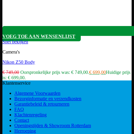
VOEG TOE AAN WENSENLIJST
Snel bekijken
Camera's
Nikon Z50 Body
€
749,00
Oorspronkelijke prijs was: € 749,00.
€
699,00
Huidige prijs
is: € 699,00.
Klantenservice
Algemene Voorwaarden
Bezorginformatie en verzendkosten
Garantiebeleid & retourneren
FAQ
Klachtenregeling
Contact
Openingstijden & Showroom Rotterdam
Herroeping