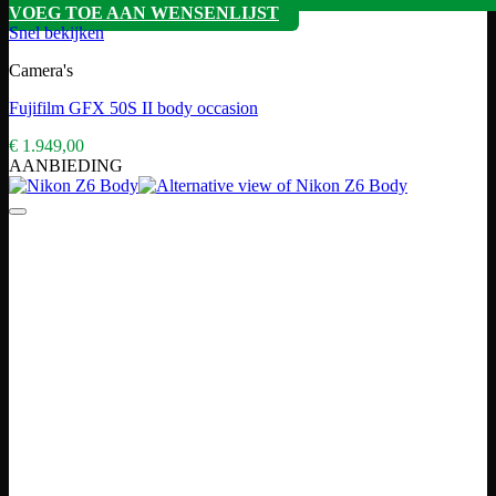
VOEG TOE AAN WENSENLIJST
Snel bekijken
Camera's
Fujifilm GFX 50S II body occasion
€
1.949,00
AANBIEDING