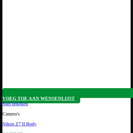
VOEG TOE AAN WENSENLIJST
Snel bekijken
Camera's
Nikon Z7 II Body