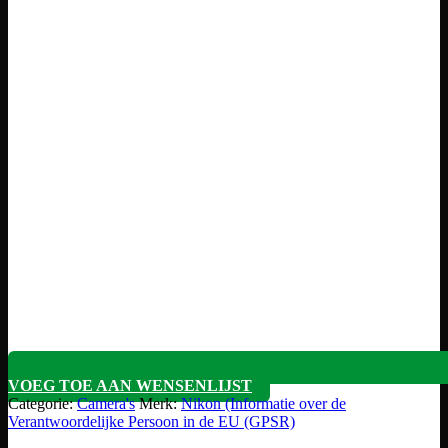
VOEG TOE AAN WENSENLIJST
Categorie:
Camera's
Merk:
Nikon (Informatie over de
Verantwoordelijke Persoon in de EU (GPSR)