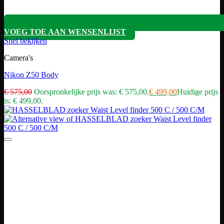
VOEG TOE AAN WENSENLIJST
Snel bekijken
Camera's
Nikon Z50 Body
€
575,00
Oorspronkelijke prijs was: € 575,00.
€
499,00
Huidige prijs
is: € 499,00.