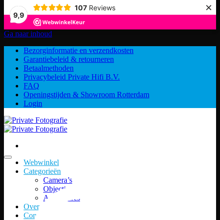
×
107
Reviews
9,9
Ga naar inhoud
Bezorginformatie en verzendkosten
Garantiebeleid & retourneren
Betaalmethoden
Privacybeleid Private Hifi B.V.
FAQ
Openingstijden & Showroom Rotterdam
Login
Webwinkel
Categorieën
Camera’s
Objectieven
Accessoires
Over ons
Contact