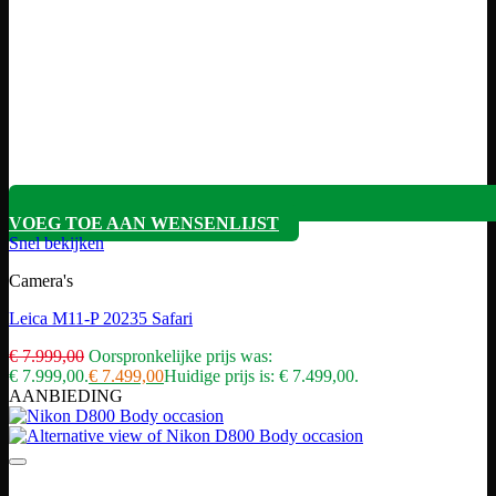
VOEG TOE AAN WENSENLIJST
Snel bekijken
Camera's
Leica M11-P 20235 Safari
€
7.999,00
Oorspronkelijke prijs was:
€ 7.999,00.
€
7.499,00
Huidige prijs is: € 7.499,00.
AANBIEDING