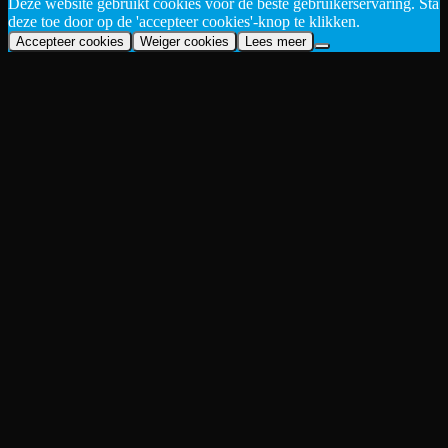
Deze website gebruikt cookies voor de beste gebruikerservaring. Sta
deze toe door op de 'accepteer cookies'-knop te klikken.
Accepteer cookies
Weiger cookies
Lees meer