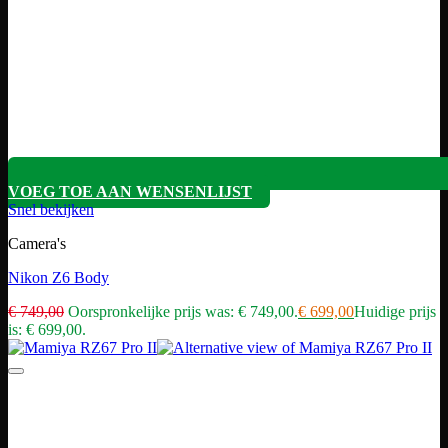
VOEG TOE AAN WENSENLIJST
Snel bekijken
Camera's
Nikon Z6 Body
€
749,00
Oorspronkelijke prijs was: € 749,00.
€
699,00
Huidige prijs
is: € 699,00.