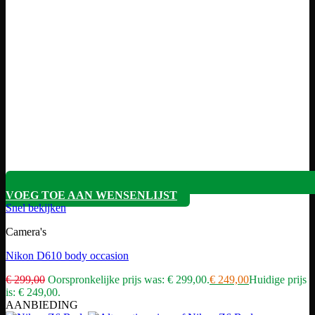
VOEG TOE AAN WENSENLIJST
Snel bekijken
Camera's
Nikon D610 body occasion
€
299,00
Oorspronkelijke prijs was: € 299,00.
€
249,00
Huidige prijs
is: € 249,00.
AANBIEDING