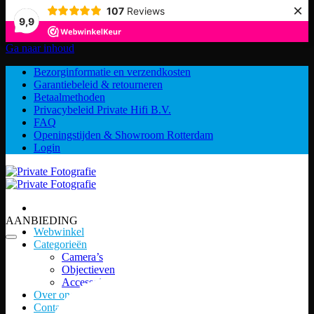
×
107
Reviews
9,9
Ga naar inhoud
Bezorginformatie en verzendkosten
Garantiebeleid & retourneren
Betaalmethoden
Privacybeleid Private Hifi B.V.
FAQ
Openingstijden & Showroom Rotterdam
Login
AANBIEDING
Webwinkel
Categorieën
Camera’s
Objectieven
Accessoires
Over ons
Contact