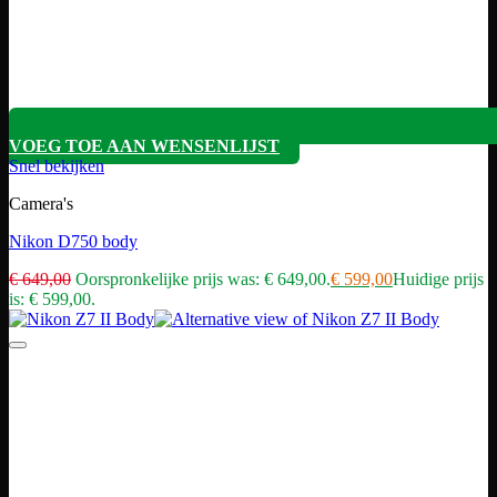
VOEG TOE AAN WENSENLIJST
Snel bekijken
Camera's
Nikon D750 body
€
649,00
Oorspronkelijke prijs was: € 649,00.
€
599,00
Huidige prijs
is: € 599,00.