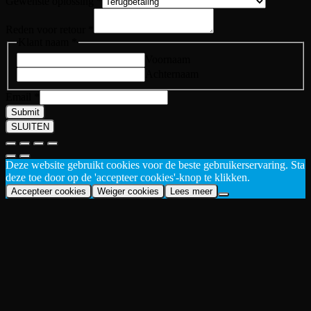
Gewenste oplossing
*
Reden voor retour
*
Klant naam
*
Voornaam
Achternaam
Email
*
Submit
SLUITEN
Deze website gebruikt cookies voor de beste gebruikerservaring. Sta
deze toe door op de 'accepteer cookies'-knop te klikken.
Accepteer cookies
Weiger cookies
Lees meer