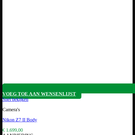
VOEG TOE AAN WENSENLIJST
Snel bekijken
Camera's
Nikon Z7 II Body
€
1.699,00