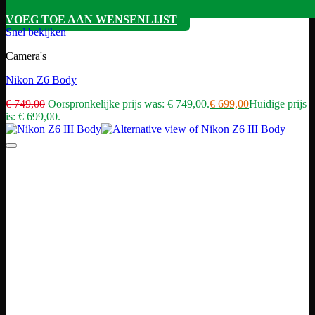
VOEG TOE AAN WENSENLIJST
Snel bekijken
Camera's
Nikon Z6 Body
€
749,00
Oorspronkelijke prijs was: € 749,00.
€
699,00
Huidige prijs
is: € 699,00.