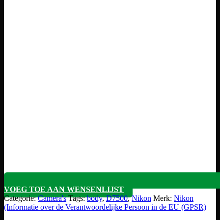
VOEG TOE AAN WENSENLIJST
Categorie:
Camera's
Tags:
body
,
D7500
,
Nikon
Merk:
Nikon
(Informatie over de Verantwoordelijke Persoon in de EU (GPSR)