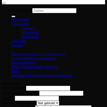
Zoeken naar:
Webwinkel
Categorieën
Camera’s
Objectieven
Accessoires
Over ons
Contact
Bezorginformatie en verzendkosten
Garantiebeleid & retourneren
Betaalmethoden
Privacybeleid Private Hifi B.V.
FAQ
Openingstijden & Showroom Rotterdam
Herroeping
Email
Ordernummer
*
retour
Te retourneren product
*
Reden
Aantal
*
Staat van het product
*