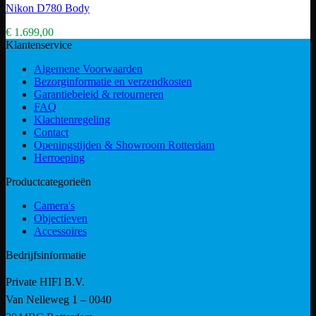
Nikon D780 Body
€
1.699,00
Klantenservice
Algemene Voorwaarden
Bezorginformatie en verzendkosten
Garantiebeleid & retourneren
FAQ
Klachtenregeling
Contact
Openingstijden & Showroom Rotterdam
Herroeping
Productcategorieën
Camera's
Objectieven
Accessoires
Bedrijfsinformatie
Private HIFI B.V.
Van Nelleweg 1 – 0040