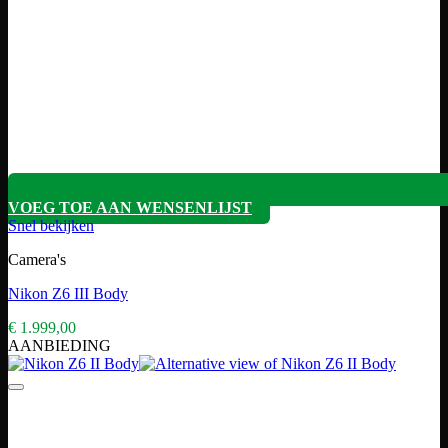
VOEG TOE AAN WENSENLIJST
Snel bekijken
Camera's
Nikon Z6 III Body
€
1.999,00
AANBIEDING