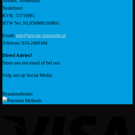
3044BC Rotterdam
Nederland
KVK: 53716981
BTW No: NL850988160B01
Email:
info@private-fotografie.nl
Telefoon: 010-2400104
Direct Advies?
Stuur ons een email of bel ons.
Volg ons op Social Media:
Betaalmethodes