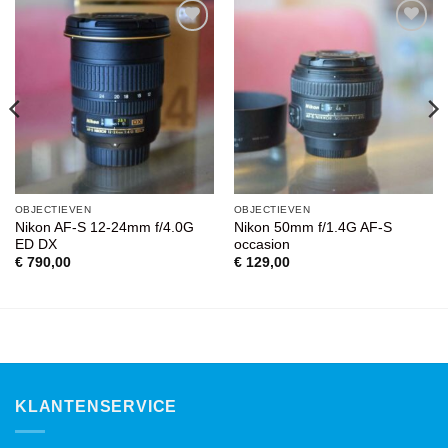
VOEG TOE
VOEG TOE
AAN
AAN
WENSENLIJST
WENSENLIJST
OBJECTIEVEN
OBJECTIEVEN
Nikon AF-S 12-24mm f/4.0G
Nikon 50mm f/1.4G AF-S
ED DX
occasion
€
790,00
€
129,00
KLANTENSERVICE