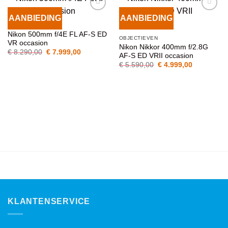
AANBIEDING
AANBIEDING
VOEG TOE
VOEG TOE
OBJECTIEVEN
AAN
AAN
Nikon 500mm f/4E FL AF-S ED
WENSENLIJST
WENSENLIJST
OBJECTIEVEN
VR occasion
Nikon Nikkor 400mm f/2.8G
Oorspronkelijke
Huidige
€
8.290,00
€
7.999,00
AF-S ED VRII occasion
prijs
prijs
Oorspronkelijke
Huidige
was:
is:
€
5.590,00
€
4.999,00
prijs
prijs
€ 8.290,00.
€ 7.999,00.
was:
is:
€ 5.590,00.
€ 4.999,00
KLANTENSERVICE