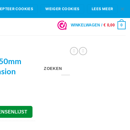
HIFI B.V.
FAQ
OPENINGSTIJDEN & SHOWROOM ROTTERDAM
EPTEER COOKIES
WEIGER COOKIES
LEES MEER
LOGIN
0
WINKELWAGEN /
€
0,00
250mm
ZOEKEN
asion
ENSENLIJST