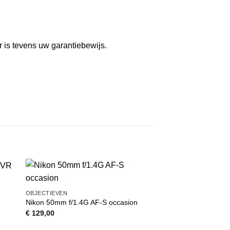
r is tevens uw garantiebewijs.
AANBIEDING
VOEG TOE
OBJECTIEVEN
AAN
Nikon 50mm f/1.4G AF-S occasion
WENSENLIJST
€
129,00