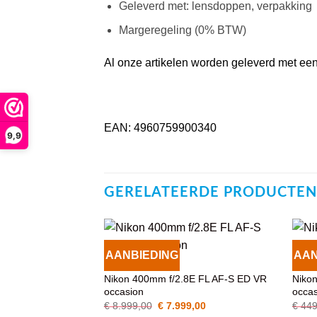
Geleverd met: lensdoppen, verpakking
Margeregeling (0% BTW)
Al onze artikelen worden geleverd met een 
EAN: 4960759900340
9,9
GERELATEERDE PRODUCTEN
AANBIEDING
AAN
VOEG TOE
OBJECTIEVEN
OBJE
AAN
Nikon 400mm f/2.8E FL AF-S ED VR
Niko
WENSENLIJST
occasion
occa
Oorspronkelijke
Huidige
€
8.999,00
€
7.999,00
€
449
prijs
prijs