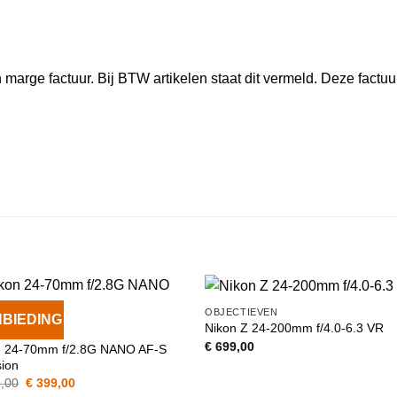
marge factuur. Bij BTW artikelen staat dit vermeld. Deze factuu
OBJECTIEVEN
BIEDING
Nikon Z 24-200mm f/4.0-6.3 VR
VOEG TOE
VOEG TOE
CTIEVEN
AAN
AAN
€
699,00
n 24-70mm f/2.8G NANO AF-S
WENSENLIJST
WENSENLIJST
sion
Oorspronkelijke
Huidige
,00
€
399,00
prijs
prijs