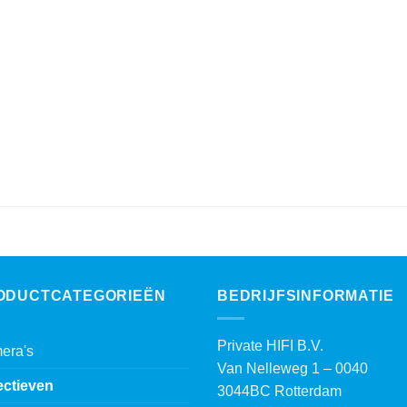
was:
is:
€ 449,00.
€ 399,00.
ODUCTCATEGORIEËN
BEDRIJFSINFORMATIE
Private HIFI B.V.
era's
Van Nelleweg 1 – 0040
ectieven
3044BC Rotterdam