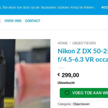
ID & RETOURNEREN
BETAALMETHODEN
PRIVACYBELEID PRIVATE 
. Sta deze toe door op de 'accepteer cookies'-knop te klikken.
ACC
OVER ONS
CONTACT
HOME
/
OBJECTIEVEN
Nikon Z DX 50-
VOEG TOE
f/4.5-6.3 VR occ
AAN
WENSENLIJST
299,00
€
Uitverkocht
VOEG TOE AAN W
Categorie:
Objectieven