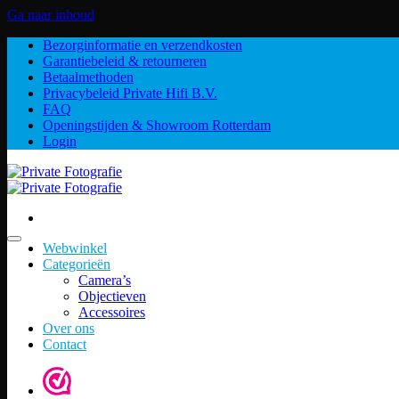
Ga naar inhoud
Bezorginformatie en verzendkosten
Garantiebeleid & retourneren
Betaalmethoden
Privacybeleid Private Hifi B.V.
FAQ
Openingstijden & Showroom Rotterdam
Login
Webwinkel
Categorieën
Camera’s
Objectieven
Accessoires
Over ons
Contact