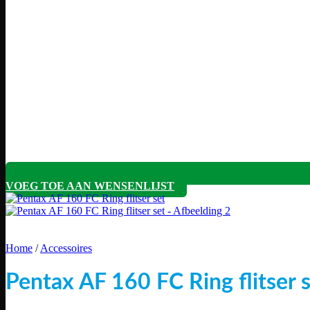
VOEG TOE AAN WENSENLIJST
Home
/
Accessoires
Pentax AF 160 FC Ring flitser 