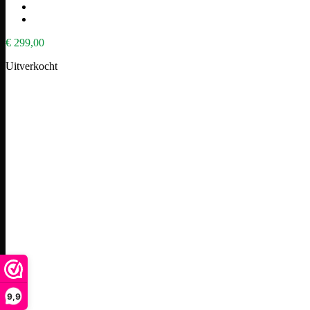
€
299,00
Uitverkocht
9,9