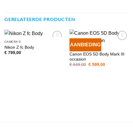
GERELATEERDE PRODUCTEN
CAMERA'S
AANBIEDING
VOEG TOE
VOEG TOE
Nikon Z fc Body
CAMERA'S
AAN
AAN
€
799,00
Canon EOS 5D Body Mark III
WENSENLIJST
WENSENLIJST
occasion
Oorspronkelijke
Huidige
€
649,00
€
599,00
prijs
prijs
was:
is:
€ 649,00.
€ 599,00.