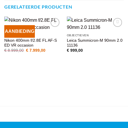
GERELATEERDE PRODUCTEN
AANBIEDING
VOEG TOE
VOEG TOE
OBJECTIEVEN
OBJECTIEVEN
AAN
AAN
Nikon 400mm f/2.8E FL AF-S
Leica Summicron-M 90mm 2.0
WENSENLIJST
WENSENLIJST
ED VR occasion
11136
Oorspronkelijke
Huidige
€
8.999,00
€
7.999,00
€
999,00
prijs
prijs
was:
is:
€ 8.999,00.
€ 7.999,00.