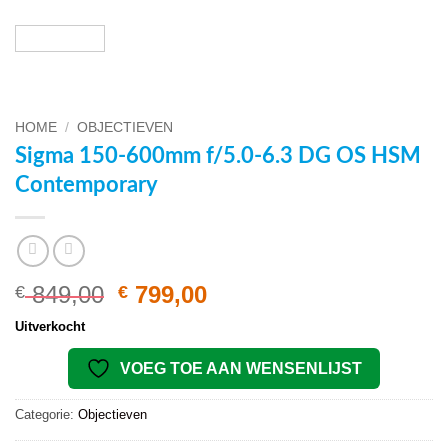
HOME
/
OBJECTIEVEN
Sigma 150-600mm f/5.0-6.3 DG OS HSM
Contemporary
Oorspronkelijke
Huidige
849,00
799,00
€
€
prijs
prijs
Uitverkocht
was:
is:
€ 849,00.
€ 799,00.
VOEG TOE AAN WENSENLIJST
Categorie:
Objectieven