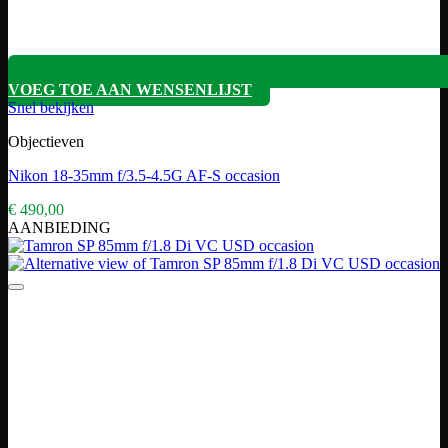
VOEG TOE AAN WENSENLIJST
Snel bekijken
Objectieven
Nikon 18-35mm f/3.5-4.5G AF-S occasion
€
490,00
AANBIEDING