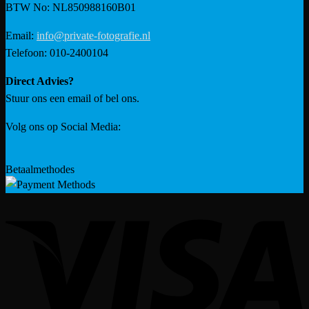
BTW No: NL850988160B01
Email:
info@private-fotografie.nl
Telefoon: 010-2400104
Direct Advies?
Stuur ons een email of bel ons.
Volg ons op Social Media:
Betaalmethodes