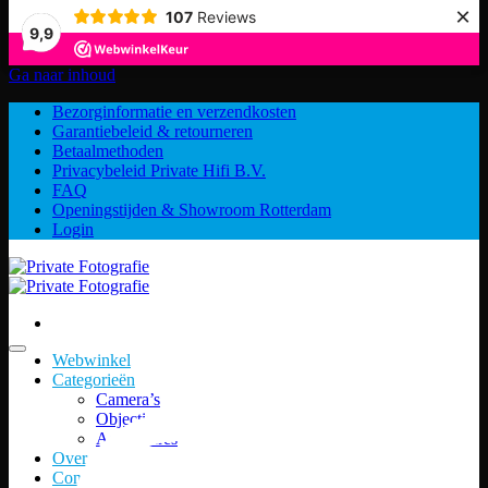
×
107
Reviews
9,9
Ga naar inhoud
Bezorginformatie en verzendkosten
Garantiebeleid & retourneren
Betaalmethoden
Privacybeleid Private Hifi B.V.
FAQ
Openingstijden & Showroom Rotterdam
Login
Webwinkel
Categorieën
Camera’s
Objectieven
Accessoires
Over ons
Contact