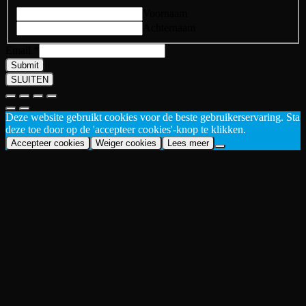
Voornaam
Achternaam
Email
*
Submit
SLUITEN
Deze website gebruikt cookies voor de beste gebruikerservaring. Sta
deze toe door op de 'accepteer cookies'-knop te klikken.
Accepteer cookies
Weiger cookies
Lees meer