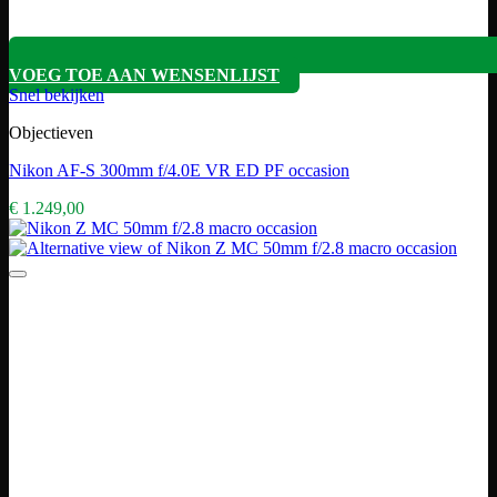
VOEG TOE AAN WENSENLIJST
Snel bekijken
Objectieven
Nikon AF-S 300mm f/4.0E VR ED PF occasion
€
1.249,00