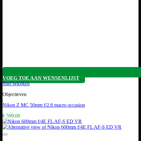
VOEG TOE AAN WENSENLIJST
Snel bekijken
Objectieven
Nikon Z MC 50mm f/2.8 macro occasion
€
599,00