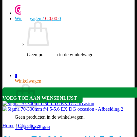
Winkelwagen /
€
0,00
0
Geen producten in de winkelwagen.
Terug naar winkel
0
Winkelwagen
VOEG TOE AAN WENSENLIJST
Geen producten in de winkelwagen.
Home
/
Objectieven
Terug naar winkel