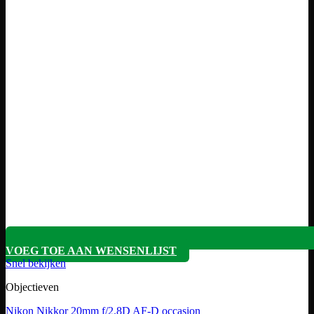
VOEG TOE AAN WENSENLIJST
Snel bekijken
Objectieven
Nikon Nikkor 20mm f/2.8D AF-D occasion