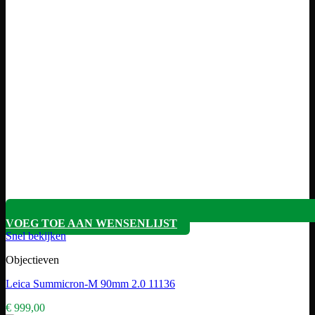
VOEG TOE AAN WENSENLIJST
Snel bekijken
Objectieven
Leica Summicron-M 90mm 2.0 11136
€
999,00