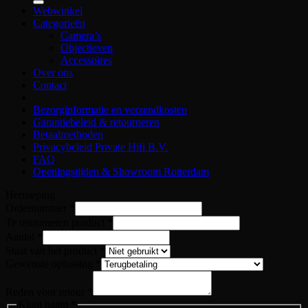
Webwinkel
Categorieën
Camera’s
Objectieven
Accessoires
Over ons
Contact
Bezorginformatie en verzendkosten
Garantiebeleid & retourneren
Betaalmethoden
Privacybeleid Private Hifi B.V.
FAQ
Openingstijden & Showroom Rotterdam
Herroeping
Ordernummer
*
Te retourneren product
*
Aantal
*
Staat van het product
*
Gewenste oplossing
*
Te
Reden
Reden voor retour
*
Klant
Klant naam
*