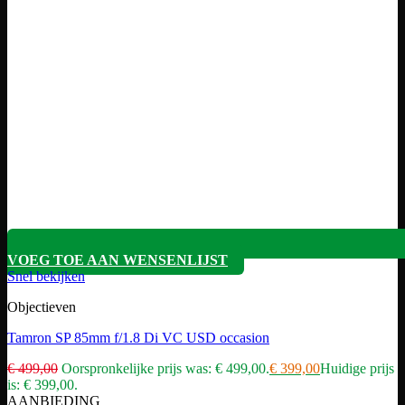
VOEG TOE AAN WENSENLIJST
Snel bekijken
Objectieven
Tamron SP 85mm f/1.8 Di VC USD occasion
€
499,00
Oorspronkelijke prijs was: € 499,00.
€
399,00
Huidige prijs
is: € 399,00.
AANBIEDING