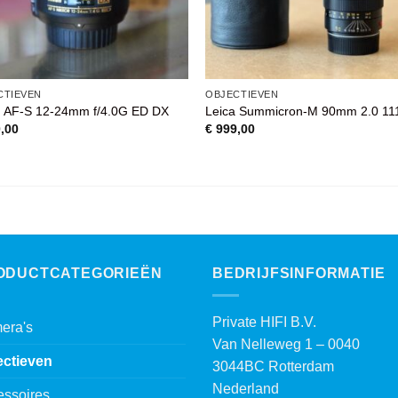
CTIEVEN
OBJECTIEVEN
n AF-S 12-24mm f/4.0G ED DX
Leica Summicron-M 90mm 2.0 11
,00
€
999,00
ODUCTCATEGORIEËN
BEDRIJFSINFORMATIE
Private HIFI B.V.
era's
Van Nelleweg 1 – 0040
ectieven
3044BC Rotterdam
Nederland
essoires