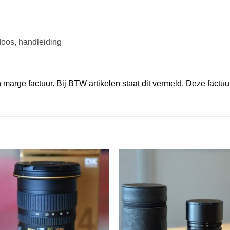
oos, handleiding
marge factuur. Bij BTW artikelen staat dit vermeld. Deze factuu
VOEG TOE
VOEG TOE
AAN
AAN
WENSENLIJST
WENSENLIJST