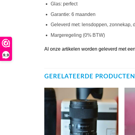
Glas: perfect
Garantie: 6 maanden
Geleverd met: lensdoppen, zonnekap, d
Margeregeling (0% BTW)
Al onze artikelen worden geleverd met een 
9,9
GERELATEERDE PRODUCTEN
VOEG TOE
VOEG TOE
AAN
AAN
WENSENLIJST
WENSENLIJST