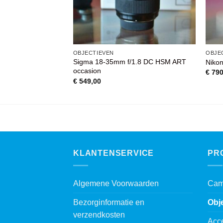
OBJECTIEVEN
OBJE
Sigma 18-35mm f/1.8 DC HSM ART
 FL AF-S ED VR
Niko
occasion
€
790
€
549,00
KLANTENSERVICE
PR
Algemene Voorwaarden
Cam
Bezorginformatie en
Obj
verzendkosten
Acc