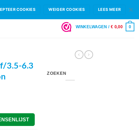
HIFI B.V.
FAQ
OPENINGSTIJDEN & SHOWROOM ROTTERDAM
EPTEER COOKIES
WEIGER COOKIES
LEES MEER
LOGIN
0
WINKELWAGEN /
€
0,00
/3.5-6.3
ZOEKEN
on
kelijke
uidige
rijs
s:
 399,00.
ENSENLIJST