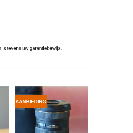
r is tevens uw garantiebewijs.
AANBIEDING
VOEG TOE
AAN
WENSENLIJST