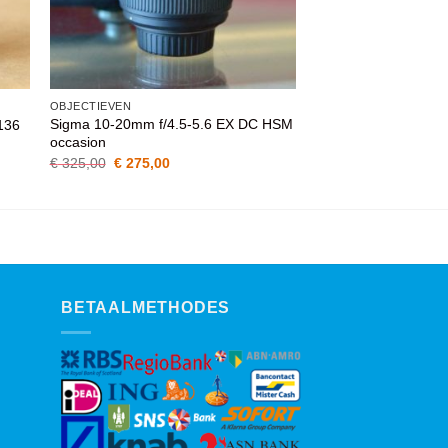
OBJECTIEVEN
Sigma 10-20mm f/4.5-5.6 EX DC HSM
136
occasion
Oorspronkelijke
Huidige
€
325,00
€
275,00
prijs
prijs
was:
is:
€ 325,00.
€ 275,00.
BETAALMETHODES