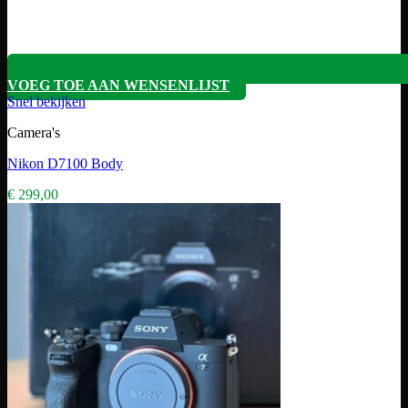
VOEG TOE AAN WENSENLIJST
Snel bekijken
Camera's
Nikon D7100 Body
€
299,00