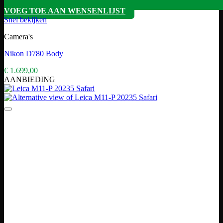
VOEG TOE AAN WENSENLIJST
Snel bekijken
Camera's
Nikon D780 Body
€
1.699,00
AANBIEDING