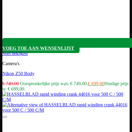
VOEG TOE AAN WENSENLIJST
Snel bekijken
Camera's
Nikon Z50 Body
€
749,00
Oorspronkelijke prijs was: € 749,00.
€
699,00
Huidige prijs
is: € 699,00.