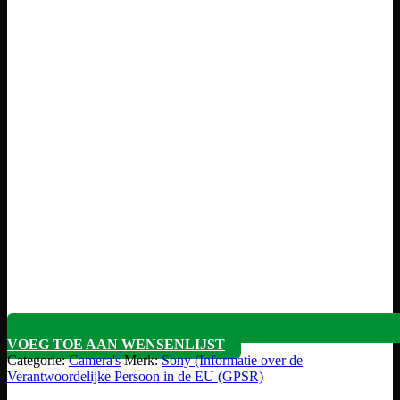
VOEG TOE AAN WENSENLIJST
Categorie:
Camera's
Merk:
Sony (Informatie over de
Verantwoordelijke Persoon in de EU (GPSR)