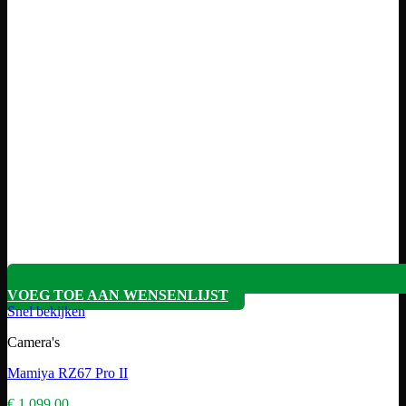
VOEG TOE AAN WENSENLIJST
Snel bekijken
Camera's
Mamiya RZ67 Pro II
€
1.099,00