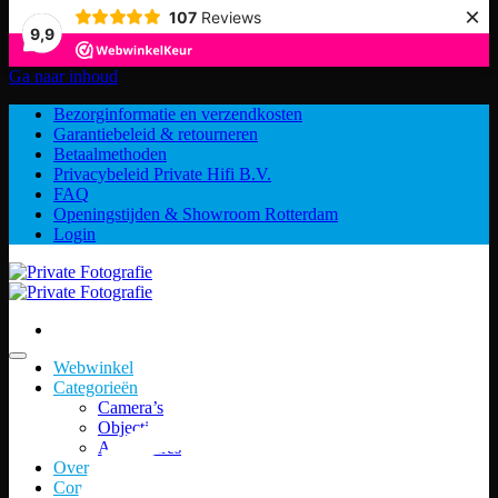
×
107
Reviews
9,9
Ga naar inhoud
Bezorginformatie en verzendkosten
Garantiebeleid & retourneren
Betaalmethoden
Privacybeleid Private Hifi B.V.
FAQ
Openingstijden & Showroom Rotterdam
Login
Webwinkel
Categorieën
Camera’s
Objectieven
Accessoires
Over ons
Contact