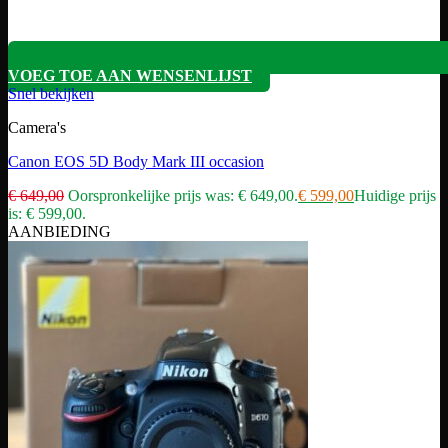
VOEG TOE AAN WENSENLIJST
Snel bekijken
Camera's
Canon EOS 5D Body Mark III occasion
€
649,00
Oorspronkelijke prijs was: € 649,00.
€
599,00
Huidige prijs
is: € 599,00.
AANBIEDING