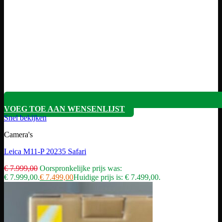
VOEG TOE AAN WENSENLIJST
Snel bekijken
Camera's
Leica M11-P 20235 Safari
€
7.999,00
Oorspronkelijke prijs was:
€ 7.999,00.
€
7.499,00
Huidige prijs is: € 7.499,00.