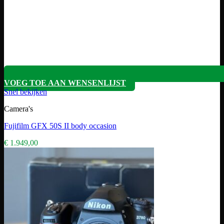
VOEG TOE AAN WENSENLIJST
Snel bekijken
Camera's
Fujifilm GFX 50S II body occasion
€
1.949,00