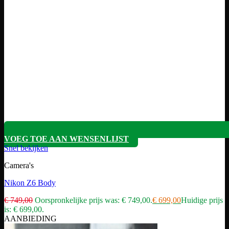
VOEG TOE AAN WENSENLIJST
Snel bekijken
Camera's
Nikon Z6 Body
€
749,00
Oorspronkelijke prijs was: € 749,00.
€
699,00
Huidige prijs
is: € 699,00.
AANBIEDING