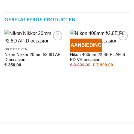
GERELATEERDE PRODUCTEN
AANBIEDING
VOEG TOE
VOEG TOE
OBJECTIEVEN
OBJECTIEVEN
AAN
AAN
Nikon Nikkor 20mm f/2.8D AF-
Nikon 400mm f/2.8E FL AF-S
WENSENLIJST
WENSENLIJST
D occasion
ED VR occasion
Oorspronkelijke
Huidige
€
350,00
€
8.999,00
€
7.999,00
prijs
prijs
was:
is:
€ 8.999,00.
€ 7.999,00