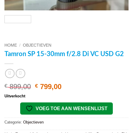
HOME
/
OBJECTIEVEN
Tamron SP 15-30mm f/2.8 Di VC USD G2
Oorspronkelijke
Huidige
899,00
799,00
€
€
prijs
prijs
Uitverkocht
was:
is:
€ 899,00.
€ 799,00.
VOEG TOE AAN WENSENLIJST
Categorie:
Objectieven