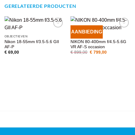
GERELATEERDE PRODUCTEN
AANBIEDING
VOEG TOE
VOEG TOE
OBJECTIEVEN
OBJECTIEVEN
AAN
AAN
Nikon 18-55mm f/3.5-5.6 GII
NIKON 80-400mm f/4.5-5.6G
WENSENLIJST
WENSENLIJST
AF-P
VR AF-S occasion
Oorspronkelijke
Huidige
€
69,00
€
899,00
€
799,00
prijs
prijs
was:
is:
€ 899,00.
€ 799,00.