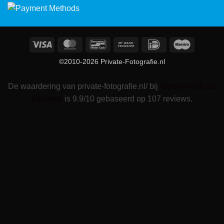
Visa
MasterCard
Bancontact
Bank
IDeal
Maestro
Transfer
©2010-2026 Private-Fotografie.nl
De waardering van private-fotografie.nl/ bij
WebwinkelKeur
Reviews
is 9.9/10 gebaseerd op 107 reviews.