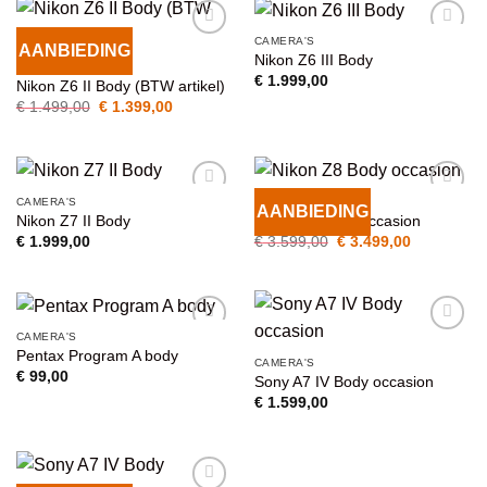
CAMERA'S
AANBIEDING
VOEG TOE
VOEG TOE
Nikon Z6 III Body
CAMERA'S
AAN
AAN
€
1.999,00
Nikon Z6 II Body (BTW artikel)
WENSENLIJST
WENSENLIJST
Oorspronkelijke
Huidige
€
1.499,00
€
1.399,00
prijs
prijs
was:
is:
€ 1.499,00.
€ 1.399,00.
CAMERA'S
CAMERA'S
AANBIEDING
VOEG TOE
VOEG TOE
Nikon Z7 II Body
Nikon Z8 Body occasion
AAN
AAN
Oorspronkelijke
Huidige
€
1.999,00
€
3.599,00
€
3.499,00
WENSENLIJST
WENSENLIJST
prijs
prijs
was:
is:
€ 3.599,00.
€ 3.499,00
CAMERA'S
VOEG TOE
VOEG TOE
Pentax Program A body
CAMERA'S
AAN
AAN
€
99,00
Sony A7 IV Body occasion
WENSENLIJST
WENSENLIJST
€
1.599,00