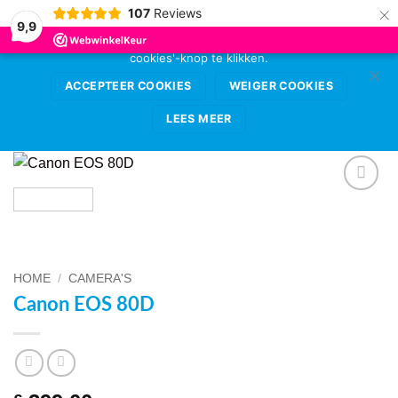
×
107
Reviews
Deze website gebruikt cookies voor de beste
9,9
gebruikerservaring. Sta deze toe door op de 'accepteer
cookies'-knop te klikken.
Ga
0
naar
ACCEPTEER COOKIES
WEIGER COOKIES
inhoud
LEES MEER
VOEG TOE
AAN
WENSENLIJST
HOME
/
CAMERA'S
Canon EOS 80D