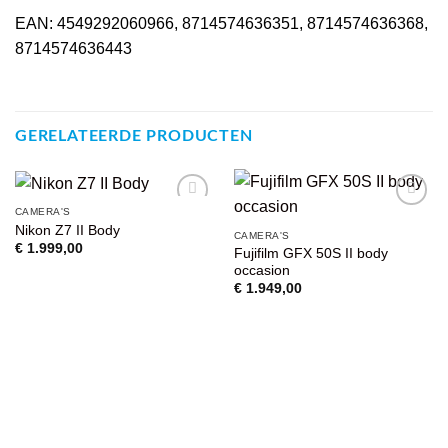
EAN: 4549292060966, 8714574636351, 8714574636368,
8714574636443
GERELATEERDE PRODUCTEN
CAMERA'S
VOEG TOE
VOEG TOE
Nikon Z7 II Body
CAMERA'S
AAN
AAN
€
1.999,00
Fujifilm GFX 50S II body
WENSENLIJST
WENSENLIJST
occasion
€
1.949,00