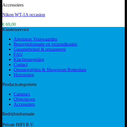
Accessoires
Nikon WT-1A occasion
€
69,00
Klantenservice
Algemene Voorwaarden
Bezorginformatie en verzendkosten
Garantiebeleid & retourneren
FAQ
Klachtenregeling
Contact
Openingstijden & Showroom Rotterdam
Herroeping
Productcategorieën
Camera's
Objectieven
Accessoires
Bedrijfsinformatie
Private HIFI B.V.