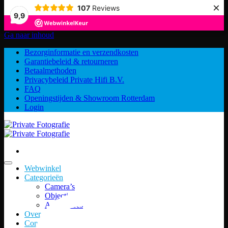
×
107
Reviews
9,9
Ga naar inhoud
Bezorginformatie en verzendkosten
Garantiebeleid & retourneren
Betaalmethoden
Privacybeleid Private Hifi B.V.
FAQ
Openingstijden & Showroom Rotterdam
Login
Webwinkel
Categorieën
Camera’s
Objectieven
Accessoires
Over ons
Contact