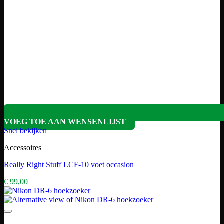
VOEG TOE AAN WENSENLIJST
Snel bekijken
Accessoires
Really Right Stuff LCF-10 voet occasion
€
99,00