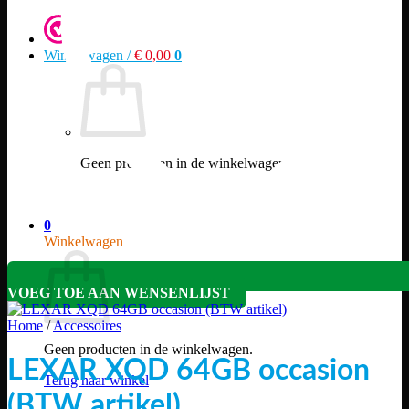
Winkelwagen /
€
0,00
0
Geen producten in de winkelwagen.
Terug naar winkel
0
Winkelwagen
VOEG TOE AAN WENSENLIJST
Home
/
Accessoires
Geen producten in de winkelwagen.
LEXAR XQD 64GB occasion
Terug naar winkel
(BTW artikel)