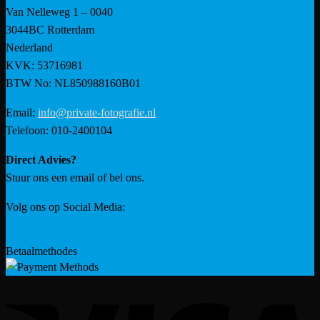
Van Nelleweg 1 – 0040
3044BC Rotterdam
Nederland
KVK: 53716981
BTW No: NL850988160B01
Email:
info@private-fotografie.nl
Telefoon: 010-2400104
Direct Advies?
Stuur ons een email of bel ons.
Volg ons op Social Media:
Betaalmethodes