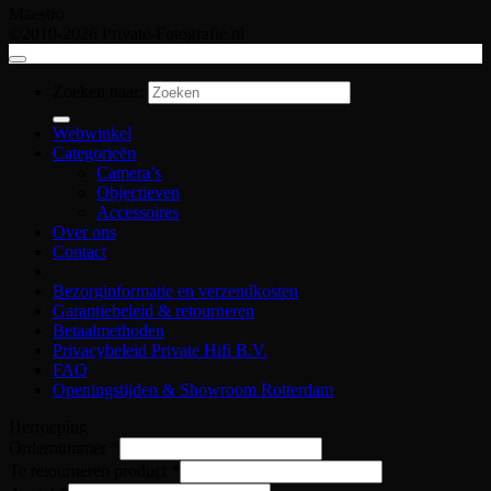
Maestro
©2010-2026 Private-Fotografie.nl
Zoeken naar:
Webwinkel
Categorieën
Camera’s
Objectieven
Accessoires
Over ons
Contact
Bezorginformatie en verzendkosten
Garantiebeleid & retourneren
Betaalmethoden
Privacybeleid Private Hifi B.V.
FAQ
Openingstijden & Showroom Rotterdam
Herroeping
Ordernummer
*
Te retourneren product
*