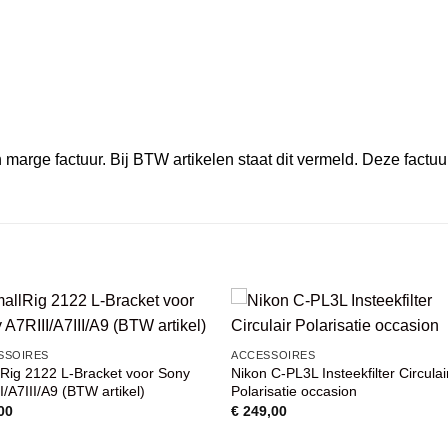
marge factuur. Bij BTW artikelen staat dit vermeld. Deze factuu
VOEG TOE
VOEG TOE
SSOIRES
ACCESSOIRES
AAN
AAN
Rig 2122 L-Bracket voor Sony
Nikon C-PL3L Insteekfilter Circulai
WENSENLIJST
WENSENLIJST
I/A7III/A9 (BTW artikel)
Polarisatie occasion
00
€
249,00