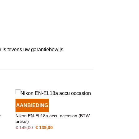
r is tevens uw garantiebewijs.
AANBIEDING
VOEG TOE
ACCESSOIRES
AAN
r
Nikon EN-EL18a accu occasion (BTW
WENSENLIJST
artikel)
Oorspronkelijke
Huidige
€
149,00
€
139,00
prijs
prijs
was:
is: