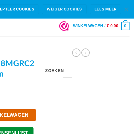
HIFI B.V.
FAQ
OPENINGSTIJDEN & SHOWROOM ROTTERDAM
EPTEER COOKIES
WEIGER COOKIES
LEES MEER
LOGIN
0
WINKELWAGEN /
€
0,00
68MGRC2
ZOEKEN
n
NKELWAGEN
ENSENLIJST