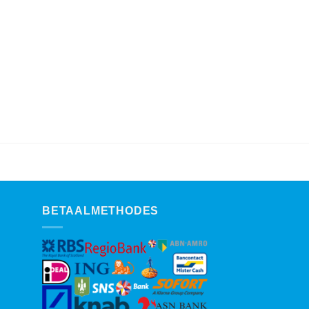
€ 149,00.
€ 139,00.
BETAALMETHODES