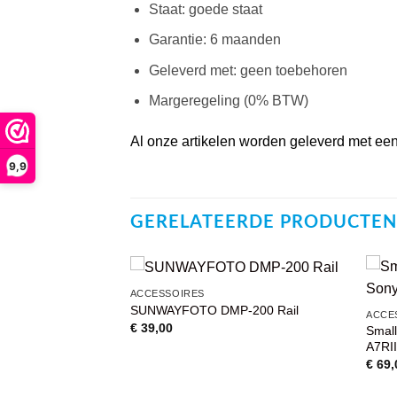
Staat: goede staat
Garantie: 6 maanden
Geleverd met: geen toebehoren
Margeregeling (0% BTW)
Al onze artikelen worden geleverd met een 
9,9
GERELATEERDE PRODUCTEN
ACCESSOIRES
SUNWAYFOTO DMP-200 Rail
VOEG TOE
VOEG TOE
ACCE
AAN
AAN
€
39,00
Small
WENSENLIJST
WENSENLIJST
A7RII
€
69,