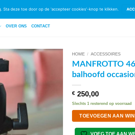
ID & RETOURNEREN
BETAALMETHODEN
PRIVACYBELEID PRIVATE 
. Sta deze toe door op de 'accepteer cookies'-knop te klikken.
ACC
OVER ONS
CONTACT
HOME
/
ACCESSOIRES
MANFROTTO 4
VOEG TOE
balhoofd occasio
AAN
WENSENLIJST
250,00
€
Slechts 1 resterend op voorraad
TOEVOEGEN AAN WI
VOEG TOE AAN W