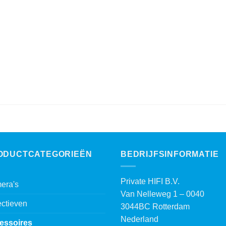
ODUCTCATEGORIEËN
BEDRIJFSINFORMATIE
Private HIFI B.V.
era's
Van Nelleweg 1 – 0040
ctieven
3044BC Rotterdam
Nederland
essoires