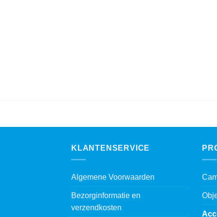
5001B-1
KLANTENSERVICE
PR
Algemene Voorwaarden
Cam
Bezorginformatie en
Obje
verzendkosten
Acc