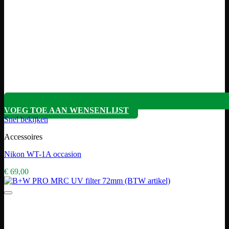
VOEG TOE AAN WENSENLIJST
Snel bekijken
Accessoires
Nikon WT-1A occasion
€
69,00