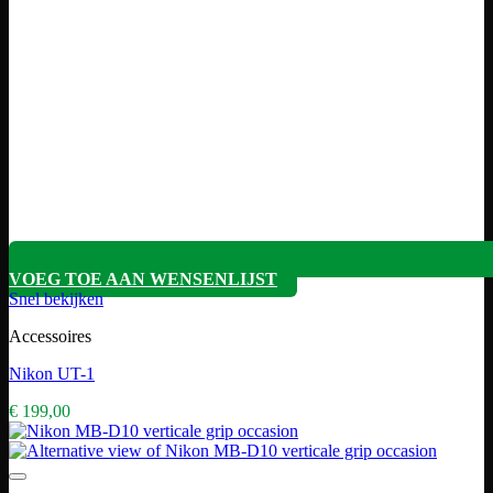
VOEG TOE AAN WENSENLIJST
Snel bekijken
Accessoires
Nikon UT-1
€
199,00