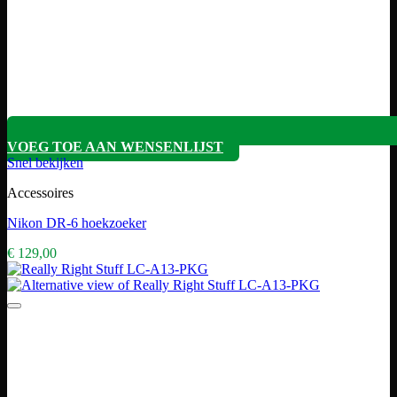
VOEG TOE AAN WENSENLIJST
Snel bekijken
Accessoires
Nikon DR-6 hoekzoeker
€
129,00