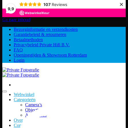
×
107
Reviews
9,9
Ga naar inhoud
Bezorginformatie en verzendkosten
Garantiebeleid & retourneren
Betaalmethoden
Privacybeleid Private Hifi B.V.
FAQ
Openingstijden & Showroom Rotterdam
Login
Webwinkel
Categorieën
Camera’s
Objectieven
Accessoires
Over ons
Contact