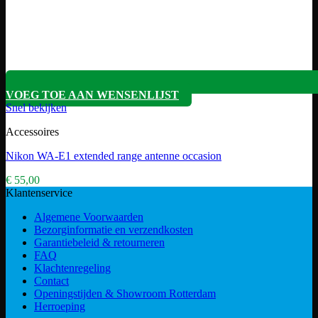
VOEG TOE AAN WENSENLIJST
Snel bekijken
Accessoires
Nikon WA-E1 extended range antenne occasion
€
55,00
Klantenservice
Algemene Voorwaarden
Bezorginformatie en verzendkosten
Garantiebeleid & retourneren
FAQ
Klachtenregeling
Contact
Openingstijden & Showroom Rotterdam
Herroeping