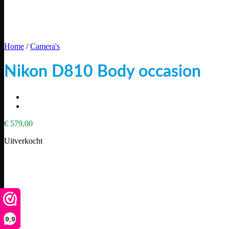
Home
/
Camera's
Nikon D810 Body occasion
€
579,00
Uitverkocht
9,9