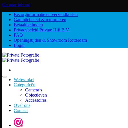
Ga naar inhoud
Bezorginformatie en verzendkosten
Garantiebeleid & retourneren
Betaalmethoden
Privacybeleid Private Hifi B.V.
FAQ
Openingstijden & Showroom Rotterdam
Login
Webwinkel
Categorieën
Camera’s
Objectieven
Accessoires
Over ons
Contact