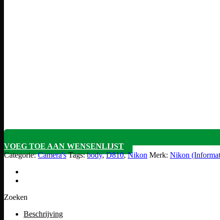
VOEG TOE AAN WENSENLIJST
Categorie:
Camera's
Tags:
body
,
D810
,
Nikon
Merk:
Nikon (Informa
Zoeken
Beschrijving