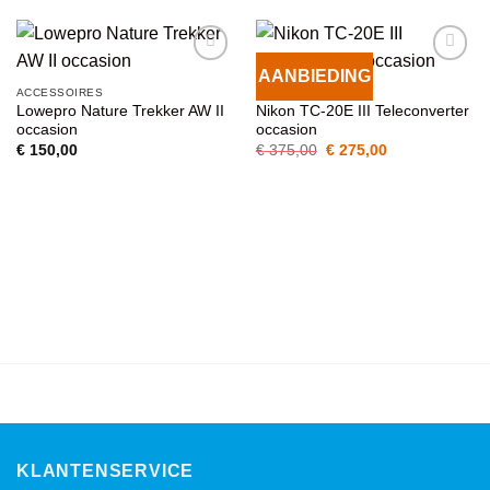
AANBIEDING
VOEG TOE
VOEG TOE
ACCESSOIRES
ACCESSOIRES
AAN
AAN
Lowepro Nature Trekker AW II
Nikon TC-20E III Teleconverter
WENSENLIJST
WENSENLIJST
occasion
occasion
Oorspronkelijke
Huidige
€
150,00
€
375,00
€
275,00
prijs
prijs
was:
is:
€ 375,00.
€ 275,00.
KLANTENSERVICE