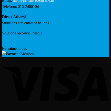
Email:
info@private-fotografie.nl
Telefoon: 010-2400104
Direct Advies?
Stuur ons een email of bel ons.
Volg ons op Social Media:
Betaalmethodes