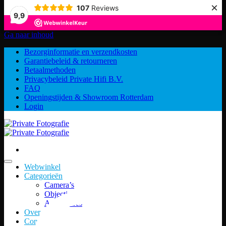
×
107
Reviews
9,9
Ga naar inhoud
Bezorginformatie en verzendkosten
Garantiebeleid & retourneren
Betaalmethoden
Privacybeleid Private Hifi B.V.
FAQ
Openingstijden & Showroom Rotterdam
Login
Webwinkel
Categorieën
Camera’s
Objectieven
Accessoires
Over ons
Contact