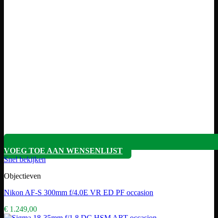
VOEG TOE AAN WENSENLIJST
Snel bekijken
Objectieven
Nikon AF-S 300mm f/4.0E VR ED PF occasion
€
1.249,00