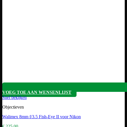
VOEG TOE AAN WENSENLIJST
Snel bekijken
Objectieven
Walimex 8mm f/3.5 Fish-Eye II voor Nikon
€
225,00