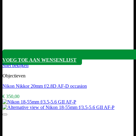
VOEG TOE AAN WENSENLIJST
Snel bekijken
Objectieven
Nikon Nikkor 20mm f/2.8D AF-D occasion
€
350,00