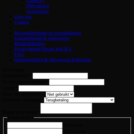
Camera’s
Objectieven
Accessoires
Over ons
Contact
Bezorginformatie en verzendkosten
Garantiebeleid & retourneren
Betaalmethoden
Privacybeleid Private Hifi B.V.
FAQ
Openingstijden & Showroom Rotterdam
Herroeping
Ordernummer
*
Te retourneren product
*
Aantal
*
Staat van het product
*
Gewenste oplossing
*
Reden voor retour
*
Klant naam
*
Voornaam
Achternaam