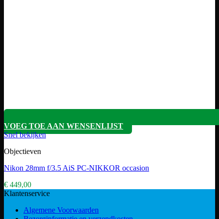
VOEG TOE AAN WENSENLIJST
Snel bekijken
Objectieven
Nikon 28mm f/3.5 AiS PC-NIKKOR occasion
€
449,00
Klantenservice
Algemene Voorwaarden
Bezorginformatie en verzendkosten