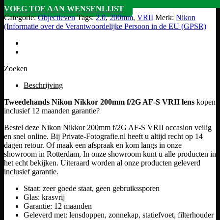
VOEG TOE AAN WENSENLIJST
Categorie:
Objectieven
Tags:
2.0
,
200mm
,
VRII
Merk:
Nikon
(Informatie over de Verantwoordelijke Persoon in de EU (GPSR)
Zoeken
Beschrijving
Tweedehands Nikon Nikkor 200mm f/2G AF-S VRII lens
kopen
inclusief 12 maanden garantie?
Bestel deze Nikon Nikkor 200mm f/2G AF-S VRII occasion veilig
en snel online. Bij Private-Fotografie.nl heeft u altijd recht op 14
dagen retour. Of maak een afspraak en kom langs in onze
showroom in Rotterdam, In onze showroom kunt u alle producten in
het echt bekijken. Uiteraard worden al onze producten geleverd
inclusief garantie.
Staat: zeer goede staat, geen gebruikssporen
Glas: krasvrij
Garantie: 12 maanden
Geleverd met: lensdoppen, zonnekap, statiefvoet, filterhouder