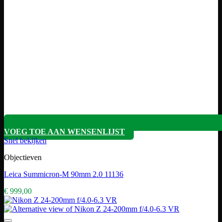
VOEG TOE AAN WENSENLIJST
Snel bekijken
Objectieven
Leica Summicron-M 90mm 2.0 11136
€
999,00