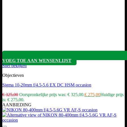
VOEG TOE AAN WENSENLIJST
Snel bekijken
Objectieven
Sigma 10-20mm f/4.5-5.6 EX DC HSM occasion
€
325,00
Oorspronkelijke prijs was: € 325,00.
€
275,00
Huidige prijs
is: € 275,00.
AANBIEDING