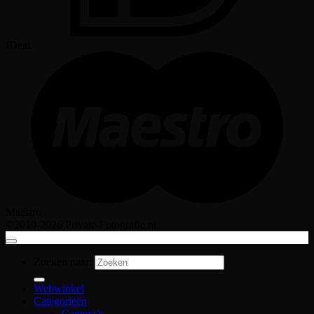
IDeal
Maestro
©2010-2026 Private-Fotografie.nl
Zoeken naar:
Webwinkel
Categorieën
Camera’s