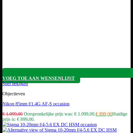
VOEG TOE AAN WENSENLIJST
Snel bekijken
Objectieven
Nikon 85mm f/1.4G AF-S occasion
€
1.099,00
Oorspronkelijke prijs was: € 1.099,00.
€
899,00
Huidige
prijs is: € 899,00.