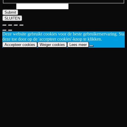
Email
*
Submit
SLUITEN
Deze website gebruikt cookies voor de beste gebruikerservaring. Sta
deze toe door op de 'accepteer cookies'-knop te klikken.
Accepteer cookies
Weiger cookies
Lees meer