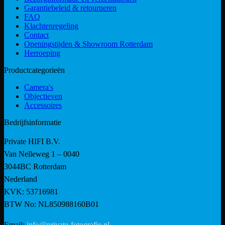
Garantiebeleid & retourneren
FAQ
Klachtenregeling
Contact
Openingstijden & Showroom Rotterdam
Herroeping
Productcategorieën
Camera's
Objectieven
Accessoires
Bedrijfsinformatie
Private HIFI B.V.
Van Nelleweg 1 – 0040
3044BC Rotterdam
Nederland
KVK: 53716981
BTW No: NL850988160B01
Email:
info@private-fotografie.nl