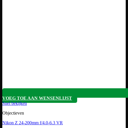
VOEG TOE AAN WENSENLIJST
Snel bekijken
Objectieven
Nikon Z 24-200mm f/4.0-6.3 VR