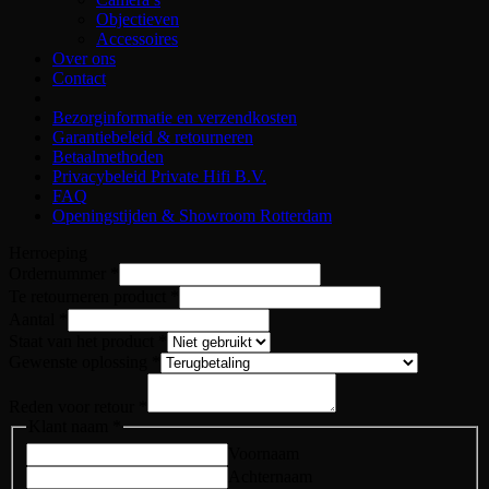
Objectieven
Accessoires
Over ons
Contact
Bezorginformatie en verzendkosten
Garantiebeleid & retourneren
Betaalmethoden
Privacybeleid Private Hifi B.V.
FAQ
Openingstijden & Showroom Rotterdam
Herroeping
Ordernummer
*
product
Te retourneren product
*
voor
Aantal
*
Gewenste
Staat van het product
*
Gewenste oplossing
*
Reden voor retour
*
Klant naam
*
Voornaam
Achternaam