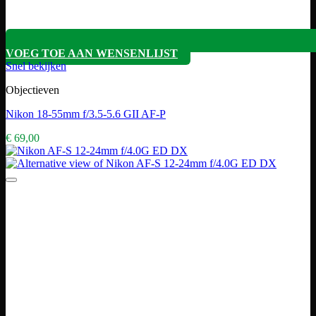
VOEG TOE AAN WENSENLIJST
Snel bekijken
Objectieven
Nikon 18-55mm f/3.5-5.6 GII AF-P
€
69,00