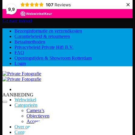
×
107
Reviews
9,9
Ga naar inhoud
Bezorginformatie en verzendkosten
Garantiebeleid & retourneren
Betaalmethoden
Privacybeleid Private Hifi B.V.
FAQ
Openingstijden & Showroom Rotterdam
Login
AANBIEDING
Webwinkel
Categorieën
Camera’s
Objectieven
Accessoires
Over ons
Contact