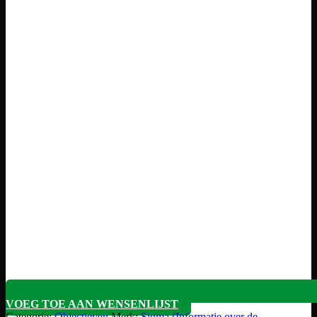
VOEG TOE AAN WENSENLIJST
Categorie:
Objectieven
Merk:
Sigma (Informatie over de