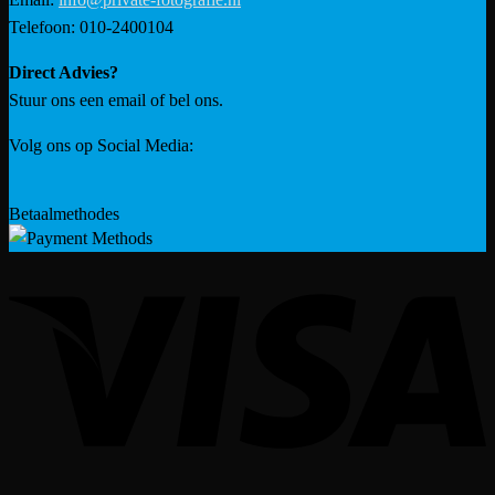
Telefoon: 010-2400104
Direct Advies?
Stuur ons een email of bel ons.
Volg ons op Social Media:
Betaalmethodes