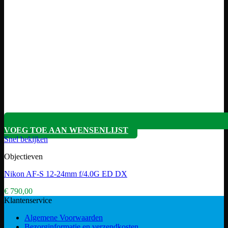
VOEG TOE AAN WENSENLIJST
Snel bekijken
Objectieven
Nikon AF-S 12-24mm f/4.0G ED DX
€
790,00
Klantenservice
Algemene Voorwaarden
Bezorginformatie en verzendkosten