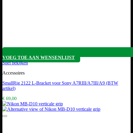
VOEG TOE AAN WENSENLIJST
Snel bekijken
Accessoires
SmallRig 2122 L-Bracket voor Sony A7RIII/A7III/A9 (BTW
artikel)
€
69,00