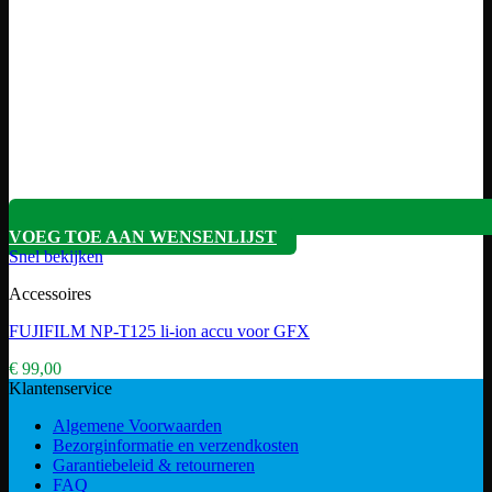
VOEG TOE AAN WENSENLIJST
Snel bekijken
Accessoires
FUJIFILM NP-T125 li-ion accu voor GFX
€
99,00
Klantenservice
Algemene Voorwaarden
Bezorginformatie en verzendkosten
Garantiebeleid & retourneren
FAQ