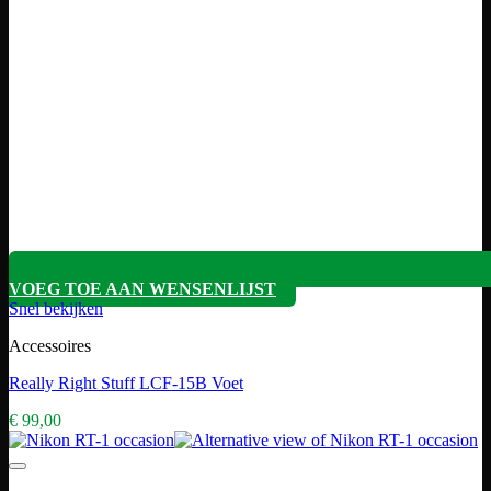
VOEG TOE AAN WENSENLIJST
Snel bekijken
Accessoires
Really Right Stuff LCF-15B Voet
€
99,00