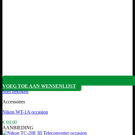
VOEG TOE AAN WENSENLIJST
Snel bekijken
Accessoires
Nikon WT-1A occasion
€
69,00
AANBIEDING