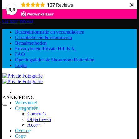
×
107
Reviews
9,9
Ga naar inhoud
Bezorginformatie en verzendkosten
Garantiebeleid & retourneren
Betaalmethoden
Privacybeleid Private Hifi B.V.
FAQ
Openingstijden & Showroom Rotterdam
Login
AANBIEDING
Webwinkel
Categorieën
Camera’s
Objectieven
Accessoires
Over ons
Contact