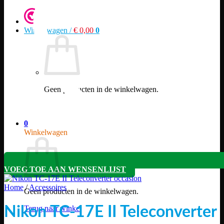
Winkelwagen /
€
0,00
0
Geen producten in de winkelwagen.
Terug naar winkel
0
Winkelwagen
VOEG TOE AAN WENSENLIJST
Home
/
Accessoires
Geen producten in de winkelwagen.
Terug naar winkel
Nikon TC-17E II Teleconverter