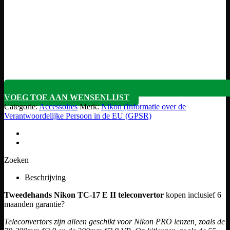
VOEG TOE AAN WENSENLIJST
Categorie:
Accessoires
Merk:
Nikon (Informatie over de
Verantwoordelijke Persoon in de EU (GPSR)
Zoeken
Beschrijving
Tweedehands Nikon TC-17 E II teleconvertor
kopen inclusief 6
maanden garantie?
Teleconvertors zijn alleen geschikt voor Nikon PRO lenzen, zoals de