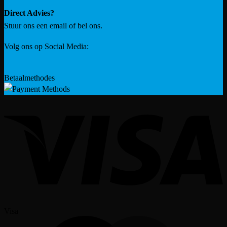
Direct Advies?
Stuur ons een email of bel ons.
Volg ons op Social Media:
Betaalmethodes
Visa