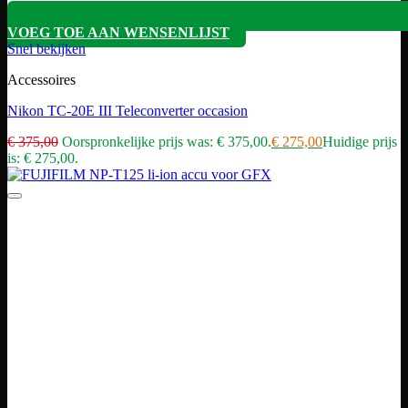
VOEG TOE AAN WENSENLIJST
Snel bekijken
Accessoires
Nikon TC-20E III Teleconverter occasion
€
375,00
Oorspronkelijke prijs was: € 375,00.
€
275,00
Huidige prijs
is: € 275,00.