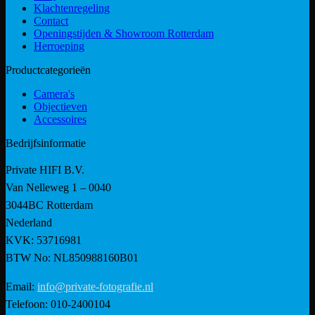
Klachtenregeling
Contact
Openingstijden & Showroom Rotterdam
Herroeping
Productcategorieën
Camera's
Objectieven
Accessoires
Bedrijfsinformatie
Private HIFI B.V.
Van Nelleweg 1 – 0040
3044BC Rotterdam
Nederland
KVK: 53716981
BTW No: NL850988160B01
Email:
info@private-fotografie.nl
Telefoon: 010-2400104