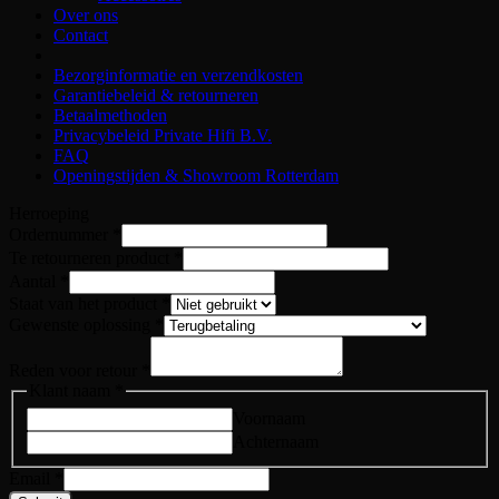
Over ons
Contact
Bezorginformatie en verzendkosten
Garantiebeleid & retourneren
Betaalmethoden
Privacybeleid Private Hifi B.V.
FAQ
Openingstijden & Showroom Rotterdam
Herroeping
Ordernummer
*
Te retourneren product
*
Aantal
*
Email
Staat van het product
*
het
Gewenste oplossing
*
naam
Reden voor retour
*
Klant naam
*
Voornaam
Achternaam
Email
*