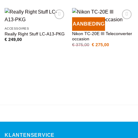
AANBIEDING
VOEG TOE
VOEG TOE
ACCESSOIRES
ACCESSOIRES
AAN
AAN
Nikon TC-20E III Teleconverter
Really Right Stuff LC-A13-PKG
WENSENLIJST
WENSENLIJST
occasion
€
249,00
Oorspronkelijke
Huidige
€
375,00
€
275,00
prijs
prijs
was:
is:
€ 375,00.
€ 275,00.
KLANTENSERVICE