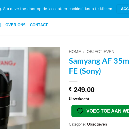
ID & RETOURNEREN
BETAALMETHODEN
PRIVACYBELEID PRIVATE 
. Sta deze toe door op de 'accepteer cookies'-knop te klikken.
ACC
OVER ONS
CONTACT
HOME
/
OBJECTIEVEN
Samyang AF 35m
VOEG TOE
FE (Sony)
AAN
WENSENLIJST
249,00
€
Uitverkocht
VOEG TOE AAN W
Categorie:
Objectieven