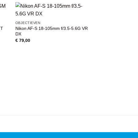
AANBIEDING
VOEG TOE
OBJECTIEVEN
AAN
RT
Nikon AF-S 18-105mm f/3.5-5.6G VR
WENSENLIJST
DX
€
79,00
OBJECTIEVEN
Nikon 400mm f/2.8E
occasion
Oorspron
€
8.999,00
€
7.999,
prijs
was:
€ 8.999,