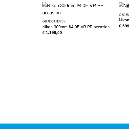
OBJE
Niko
VOEG TOE
OBJECTIEVEN
AAN
€
599
Nikon 300mm f/4.0E VR PF occasion
WENSENLIJST
€
1.199,00