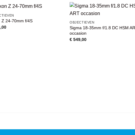
CTIEVEN
n Z 24-70mm f/4S
VOEG TOE
VOEG TOE
OBJECTIEVEN
AAN
AAN
,00
Sigma 18-35mm f/1.8 DC HSM A
WENSENLIJST
WENSENLIJST
occasion
€
549,00