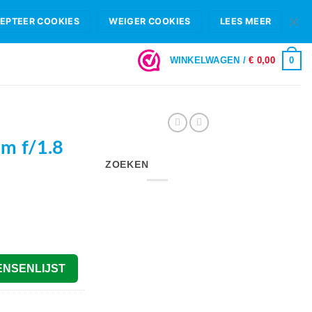
HIFI B.V.
FAQ
OPENINGSTIJDEN & SHOWROOM ROTTERDAM
EPTEER COOKIES
WEIGER COOKIES
LEES MEER
LOGIN
0
WINKELWAGEN /
€
0,00
m f/1.8
ZOEKEN
ENSENLIJST