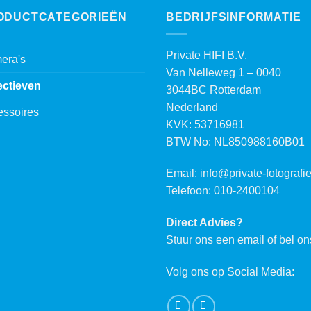
ODUCTCATEGORIEËN
BEDRIJFSINFORMATIE
Private HIFI B.V.
era's
Van Nelleweg 1 – 0040
ectieven
3044BC Rotterdam
Nederland
essoires
KVK: 53716981
BTW No: NL850988160B01
Email:
info@private-fotografie
Telefoon: 010-2400104
Direct Advies?
Stuur ons een email of bel on
Volg ons op Social Media: