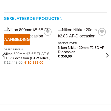
GERELATEERDE PRODUCTEN
AANBIEDING
VOEG TOE
VOEG TOE
OBJECTIEVEN
AAN
AAN
Nikon Nikkor 20mm f/2.8D AF-
WENSENLIJST
WENSENLIJST
OBJECTIEVEN
D occasion
Nikon 800mm f/5.6E FL AF-S
€
350,00
ED VR occasion (BTW artikel)
Oorspronkelijke
Huidige
€
12.449,00
€
10.999,00
prijs
prijs
was:
is:
€ 12.449,00.
€ 10.999,00.