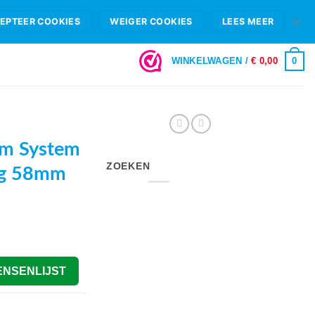
HIFI B.V.
FAQ
OPENINGSTIJDEN & SHOWROOM ROTTERDAM
EPTEER COOKIES
WEIGER COOKIES
LEES MEER
LOGIN
0
WINKELWAGEN /
€
0,00
mm System
ZOEKEN
ng 58mm
ENSENLIJST