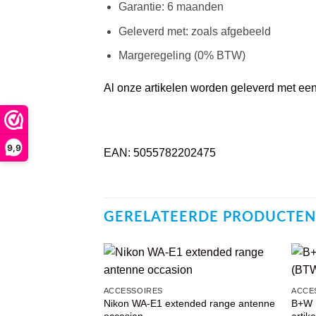
Garantie: 6 maanden
Geleverd met: zoals afgebeeld
Margeregeling (0% BTW)
Al onze artikelen worden geleverd met een 
9,9
EAN: 5055782202475
GERELATEERDE PRODUCTEN
VOEG TOE
ACCESSOIRES
ACCE
AAN
Nikon WA-E1 extended range antenne
B+W 
WENSENLIJST
occasion
artike