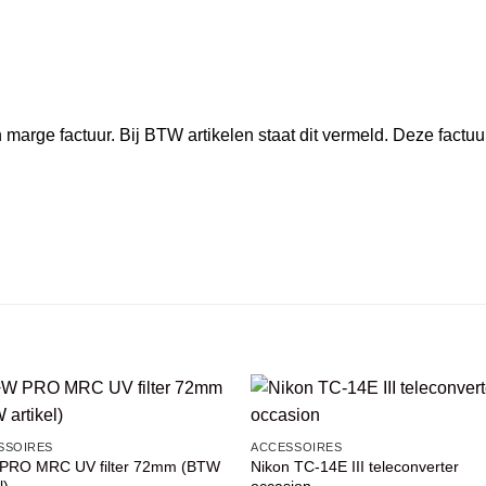
marge factuur. Bij BTW artikelen staat dit vermeld. Deze factuu
VOEG TOE
VOEG TOE
SSOIRES
ACCESSOIRES
AAN
AAN
PRO MRC UV filter 72mm (BTW
Nikon TC-14E III teleconverter
WENSENLIJST
WENSENLIJST
l)
occasion