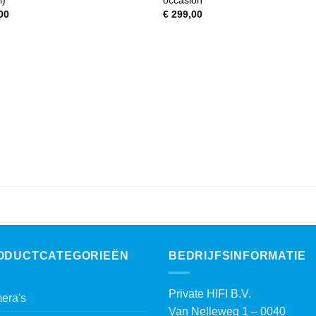
00
€
299,00
ODUCTCATEGORIEËN
BEDRIJFSINFORMATIE
Private HIFI B.V.
era's
Van Nelleweg 1 – 0040