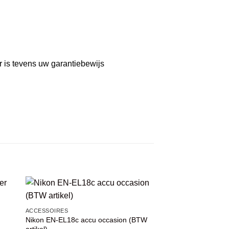
r is tevens uw garantiebewijs
VOEG TOE
ACCESSOIRES
AAN
Nikon EN-EL18c accu occasion (BTW
WENSENLIJST
artikel)