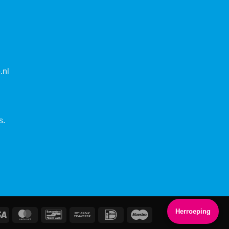
.nl
s.
Herroeping
Visa
MasterCard
Bancontact
Bank
IDeal
Maestro
Transfer