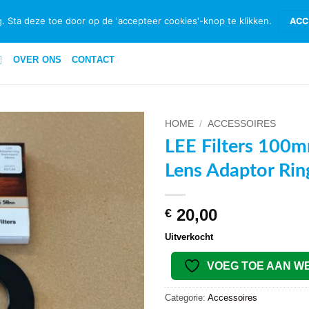
ID & RETOURNEREN
BETAALMETHODEN
PRIVACYBELEID PRIVATE 
. Sta deze toe door op de 'accepteer cookies'-knop te klikken.
ACC
OVER ONS
CONTACT
HOME
/
ACCESSOIRES
LEE Filters 100
VOEG TOE
Lens Adaptor Ri
AAN
WENSENLIJST
20,00
€
Uitverkocht
VOEG TOE AAN W
Categorie:
Accessoires