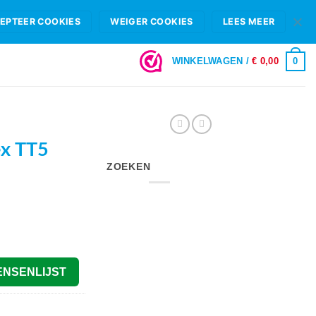
HIFI B.V.
FAQ
OPENINGSTIJDEN & SHOWROOM ROTTERDAM
EPTEER COOKIES
WEIGER COOKIES
LEES MEER
LOGIN
0
WINKELWAGEN /
€
0,00
ex TT5
ZOEKEN
elijke
dige
s
,00.
ENSENLIJST