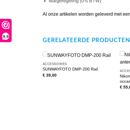
Margeregeling (0% BTW)
Al onze artikelen worden geleverd met een 
9,9
GERELATEERDE PRODUCTEN
ACCESSOIRES
SUNWAYFOTO DMP-200 Rail
VOEG TOE
VOEG TOE
ACCE
AAN
AAN
€
39,00
Niko
WENSENLIJST
WENSENLIJST
occa
€
55,