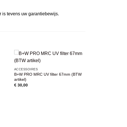
r is tevens uw garantiebewijs.
VOEG TOE
ACCESSOIRES
AAN
B+W PRO MRC UV filter 67mm (BTW
WENSENLIJST
artikel)
€
30,00