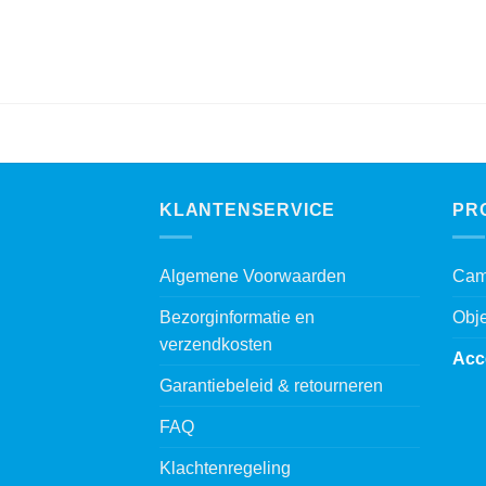
eleconverter
kelijke
Huidige
0
prijs
is:
.
€ 275,00.
KLANTENSERVICE
PR
Algemene Voorwaarden
Cam
Bezorginformatie en
Obje
verzendkosten
Acc
Garantiebeleid & retourneren
FAQ
Klachtenregeling