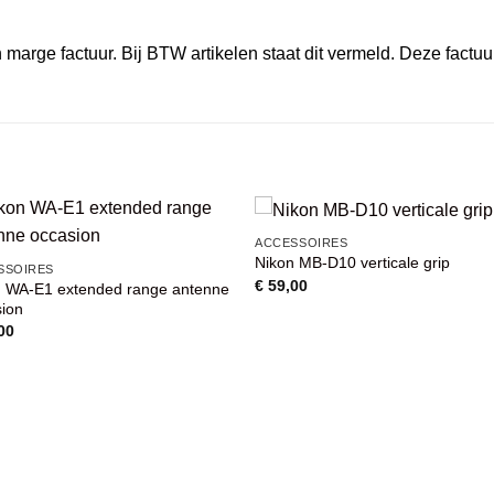
marge factuur. Bij BTW artikelen staat dit vermeld. Deze factuu
ACCESSOIRES
Nikon MB-D10 verticale grip
VOEG TOE
VOEG TOE
SSOIRES
AAN
AAN
€
59,00
n WA-E1 extended range antenne
WENSENLIJST
WENSENLIJST
sion
00