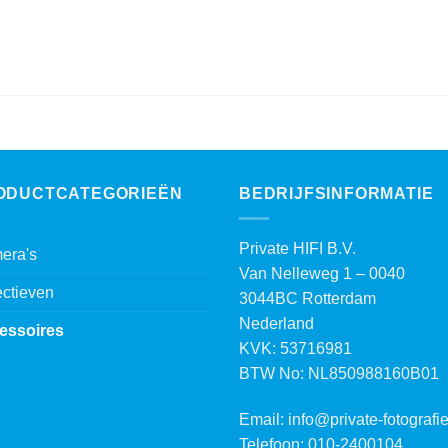
ODUCTCATEGORIEËN
BEDRIJFSINFORMATIE
Private HIFI B.V.
era's
Van Nelleweg 1 – 0040
ctieven
3044BC Rotterdam
Nederland
essoires
KVK: 53716981
BTW No: NL850988160B01
Email:
info@private-fotografie
Telefoon: 010-2400104