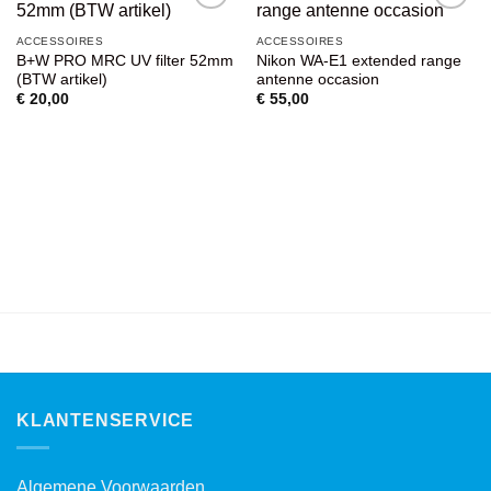
VOEG TOE
VOEG TOE
ACCESSOIRES
ACCESSOIRES
AAN
AAN
B+W PRO MRC UV filter 52mm
Nikon WA-E1 extended range
WENSENLIJST
WENSENLIJST
(BTW artikel)
antenne occasion
€
20,00
€
55,00
KLANTENSERVICE
Algemene Voorwaarden