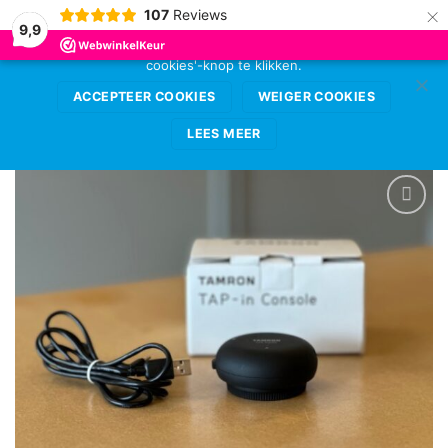
×
107
Reviews
Deze website gebruikt cookies voor de beste
9,9
gebruikerservaring. Sta deze toe door op de 'accepteer
cookies'-knop te klikken.
Ga
0
naar
ACCEPTEER COOKIES
WEIGER COOKIES
inhoud
LEES MEER
VOEG TOE
AAN
WENSENLIJST