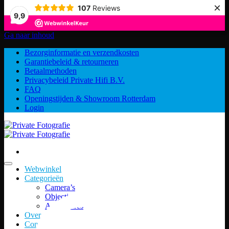
×
107
Reviews
9,9
Ga naar inhoud
Bezorginformatie en verzendkosten
Garantiebeleid & retourneren
Betaalmethoden
Privacybeleid Private Hifi B.V.
FAQ
Openingstijden & Showroom Rotterdam
Login
Webwinkel
Categorieën
Camera’s
Objectieven
Accessoires
Over ons
Contact