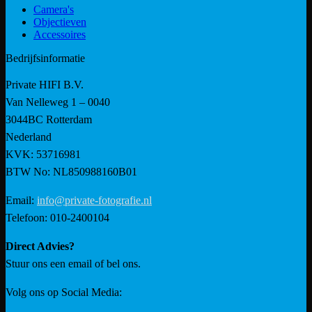
Camera's
Objectieven
Accessoires
Bedrijfsinformatie
Private HIFI B.V.
Van Nelleweg 1 – 0040
3044BC Rotterdam
Nederland
KVK: 53716981
BTW No: NL850988160B01
Email:
info@private-fotografie.nl
Telefoon: 010-2400104
Direct Advies?
Stuur ons een email of bel ons.
Volg ons op Social Media: