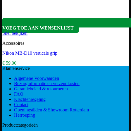
VOEG TOE AAN WENSENLIJST
Snel bekijken
Accessoires
Nikon MB-D10 verticale grip
€
59,00
Klantenservice
Algemene Voorwaarden
Bezorginformatie en verzendkosten
Garantiebeleid & retourneren
FAQ
Klachtenregeling
Contact
Openingstijden & Showroom Rotterdam
Herroeping
Productcategorieën