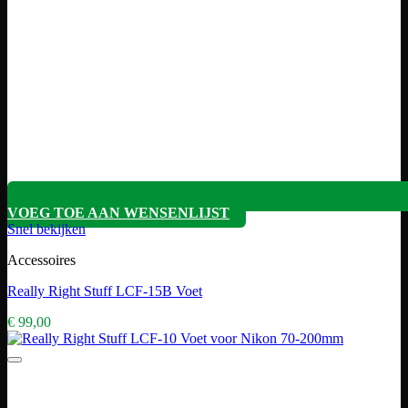
VOEG TOE AAN WENSENLIJST
Snel bekijken
Accessoires
Really Right Stuff LCF-15B Voet
€
99,00