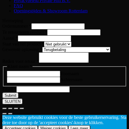
Privacybeleid Private Hifi B.V.
FAQ
Openingstijden & Showroom Rotterdam
Herroeping
Ordernummer
*
naam
Te retourneren product
*
het
Aantal
*
van
Staat van het product
*
Gewenste oplossing
*
Reden voor retour
*
Klant naam
*
Voornaam
Achternaam
Email
*
Submit
SLUITEN
Deze website gebruikt cookies voor de beste gebruikerservaring. Sta
deze toe door op de 'accepteer cookies'-knop te klikken.
Accepteer cookies
Weiger cookies
Lees meer