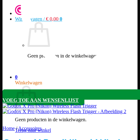
Winkelwagen /
€
0,00
0
Geen producten in de winkelwagen.
Terug naar winkel
0
Winkelwagen
VOEG TOE AAN WENSENLIJST
Geen producten in de winkelwagen.
Home
/
Accessoires
Terug naar winkel