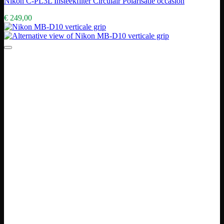
Nikon C-PL3L Insteekfilter Circulair Polarisatie occasion
€
249,00