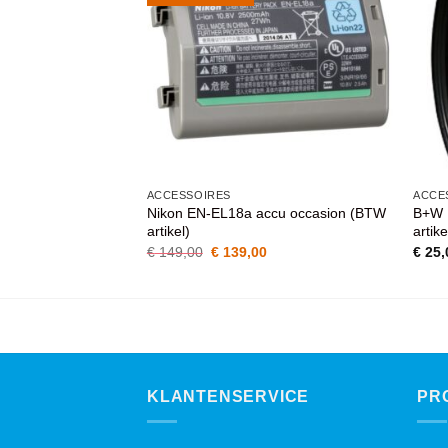
AAN
AAN
WENSENLIJST
WENSENLIJST
ACCESSOIRES
ACCE
Nikon EN-EL18a accu occasion (BTW
B+W 
u (BTW artikel)
artikel)
artike
Oorspronkelijke
Huidige
€
149,00
€
139,00
€
25,
prijs
prijs
was:
is:
€ 149,00.
€ 139,00.
KLANTENSERVICE
PR