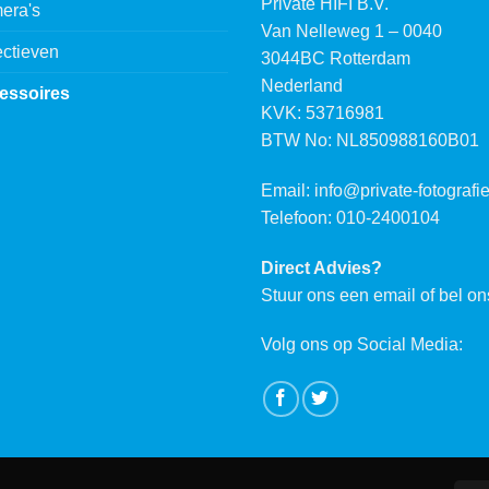
Private HIFI B.V.
era's
Van Nelleweg 1 – 0040
ctieven
3044BC Rotterdam
Nederland
essoires
KVK: 53716981
BTW No: NL850988160B01
Email:
info@private-fotografie
Telefoon: 010-2400104
Direct Advies?
Stuur ons een email of bel on
Volg ons op Social Media: