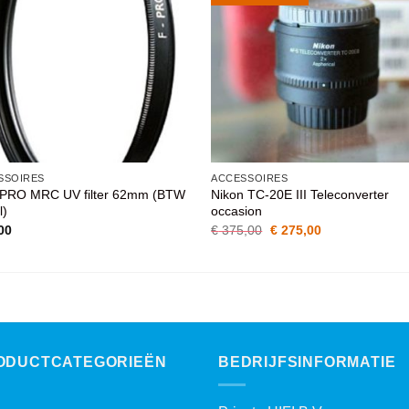
AAN
AAN
WENSENLIJST
WENSENLIJST
SSOIRES
ACCESSOIRES
PRO MRC UV filter 62mm (BTW
Nikon TC-20E III Teleconverter
l)
occasion
Oorspronkelijke
Huidige
00
€
375,00
€
275,00
prijs
prijs
was:
is:
€ 375,00.
€ 275,00.
ODUCTCATEGORIEËN
BEDRIJFSINFORMATIE