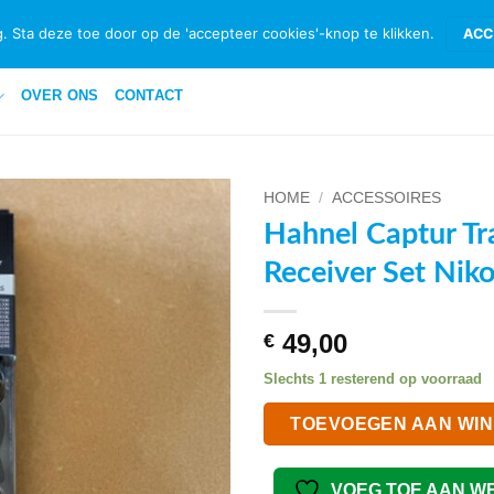
ID & RETOURNEREN
BETAALMETHODEN
PRIVACYBELEID PRIVATE 
. Sta deze toe door op de 'accepteer cookies'-knop te klikken.
ACC
OVER ONS
CONTACT
HOME
/
ACCESSOIRES
Hahnel Captur Tr
VOEG TOE
Receiver Set Nik
AAN
WENSENLIJST
49,00
€
Slechts 1 resterend op voorraad
TOEVOEGEN AAN WI
VOEG TOE AAN W