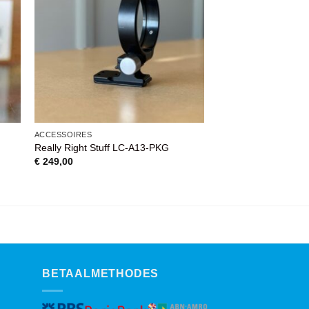
AAN
WENSENLIJST
ACCESSOIRES
Really Right Stuff LC-A13-PKG
€
249,00
BETAALMETHODES