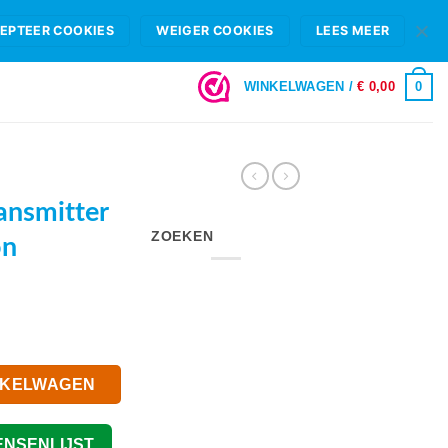
HIFI B.V.
FAQ
OPENINGSTIJDEN & SHOWROOM ROTTERDAM
EPTEER COOKIES
WEIGER COOKIES
LEES MEER
LOGIN
0
WINKELWAGEN /
€
0,00
ansmitter
ZOEKEN
on
NKELWAGEN
ENSENLIJST