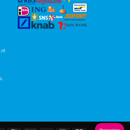
.nl
s.