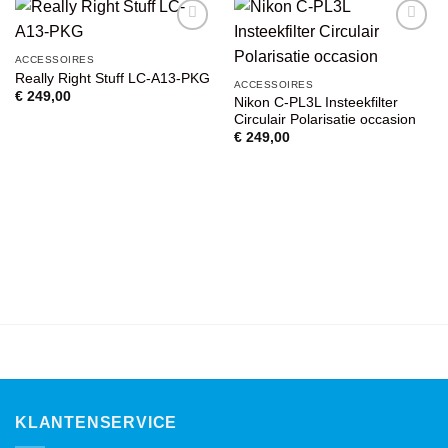
VOEG TOE
VOEG TOE
ACCESSOIRES
AAN
AAN
Really Right Stuff LC-A13-PKG
WENSENLIJST
WENSENLIJST
ACCESSOIRES
€
249,00
Nikon C-PL3L Insteekfilter
Circulair Polarisatie occasion
€
249,00
KLANTENSERVICE